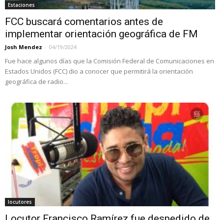
Estaciones
FCC buscará comentarios antes de
implementar orientación geográfica de FM
Josh Mendez
-
04/19/2024
Fue hace algunos días que la Comisión Federal de Comunicaciones en
Estados Unidos (FCC) dio a conocer que permitirá la orientación
geográfica de radio...
locutores
Locutor Francisco Ramírez fue despedido de