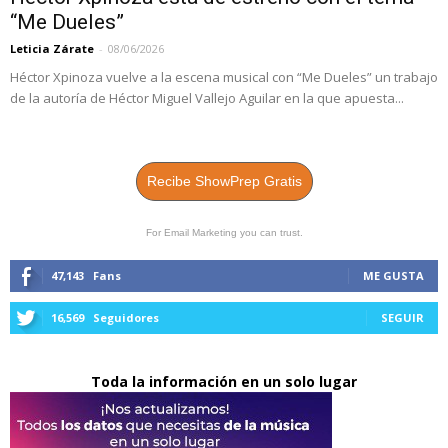
“Me Dueles”
Leticia Zárate
-
08/06/2026
Héctor Xpinoza vuelve a la escena musical con “Me Dueles” un trabajo
de la autoría de Héctor Miguel Vallejo Aguilar en la que apuesta...
Recibe ShowPrep Gratis
For Email Marketing you can trust.
47,143
Fans
ME GUSTA
16,569
Seguidores
SEGUIR
Toda la información en un solo lugar