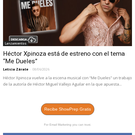
Lanzamientos
Héctor Xpinoza está de estreno con el tema
“Me Dueles”
Leticia Zárate
-
08/06/2026
Héctor Xpinoza vuelve a la escena musical con “Me Dueles” un trabajo
de la autoría de Héctor Miguel Vallejo Aguilar en la que apuesta...
Recibe ShowPrep Gratis
For Email Marketing you can trust.