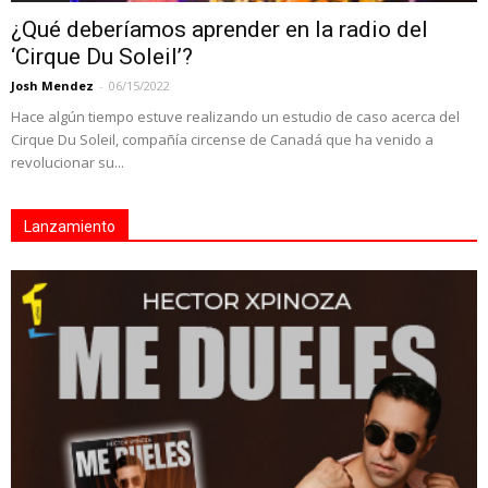
¿Qué deberíamos aprender en la radio del
‘Cirque Du Soleil’?
Josh Mendez
-
06/15/2022
Hace algún tiempo estuve realizando un estudio de caso acerca del
Cirque Du Soleil, compañía circense de Canadá que ha venido a
revolucionar su...
Lanzamiento