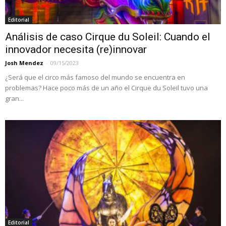
Editorial
Análisis de caso Cirque du Soleil: Cuando el
innovador necesita (re)innovar
Josh Mendez
-
09/15/2023
¿Será que el circo más famoso del mundo se encuentra en
problemas? Hace poco más de un año el Cirque du Soleil tuvo una
gran...
Editorial