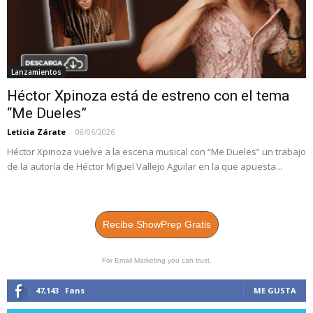
Lanzamientos
Héctor Xpinoza está de estreno con el tema
“Me Dueles”
Leticia Zárate
-
08/06/2026
Héctor Xpinoza vuelve a la escena musical con “Me Dueles” un trabajo
de la autoría de Héctor Miguel Vallejo Aguilar en la que apuesta...
Recibe ShowPrep Gratis
For Email Marketing you can trust.
47,143
Fans
ME GUSTA