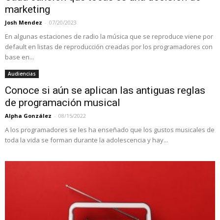
marketing
Josh Mendez
-
07/20/2023
En algunas estaciones de radio la música que se reproduce viene por
default en listas de reproducción creadas por los programadores con
base en...
Audiencias
Conoce si aún se aplican las antiguas reglas
de programación musical
Alpha González
-
08/15/2022
A los programadores se les ha enseñado que los gustos musicales de
toda la vida se forman durante la adolescencia y hay...