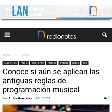
Inicio
Audiencias
Audiencias
Audio
Estaciones
Medios
Musica
Radio
Top
Conoce si aún se aplican las
antiguas reglas de
programación musical
Por
Alpha González
-
08/15/2022
0