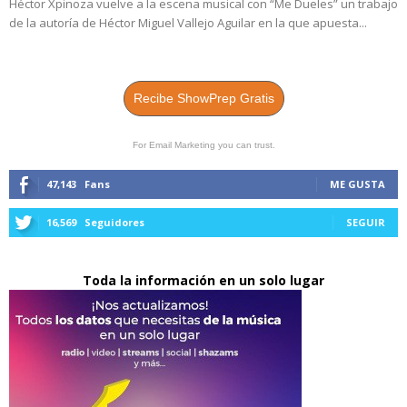
Héctor Xpinoza vuelve a la escena musical con “Me Dueles” un trabajo
de la autoría de Héctor Miguel Vallejo Aguilar en la que apuesta...
Recibe ShowPrep Gratis
For Email Marketing you can trust.
47,143
Fans
ME GUSTA
16,569
Seguidores
SEGUIR
Toda la información en un solo lugar