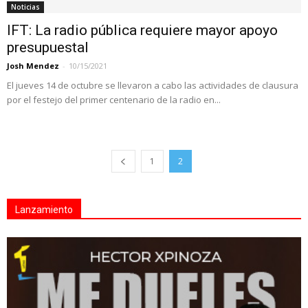
Noticias
IFT: La radio pública requiere mayor apoyo
presupuestal
Josh Mendez
-
10/15/2021
El jueves 14 de octubre se llevaron a cabo las actividades de clausura
por el festejo del primer centenario de la radio en...
1
2
Lanzamiento