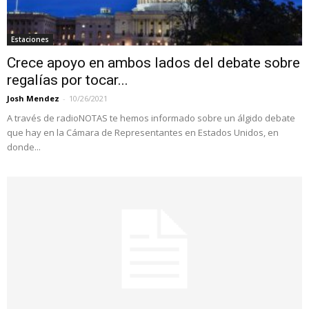
Estaciones
Crece apoyo en ambos lados del debate sobre
regalías por tocar...
Josh Mendez
-
10/26/2021
A través de radioNOTAS te hemos informado sobre un álgido debate
que hay en la Cámara de Representantes en Estados Unidos, en
donde...