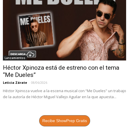
Lanzamientos
Héctor Xpinoza está de estreno con el tema
“Me Dueles”
Leticia Zárate
-
08/06/2026
Héctor Xpinoza vuelve a la escena musical con “Me Dueles” un trabajo
de la autoría de Héctor Miguel Vallejo Aguilar en la que apuesta...
Recibe ShowPrep Gratis