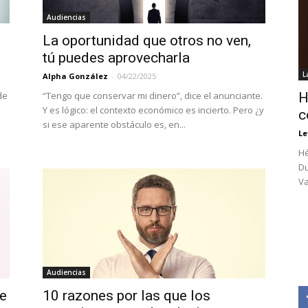
Audiencias
La oportunidad que otros no ven,
tú puedes aprovecharla
L
Alpha González
-
04/22/2025
de
“Tengo que conservar mi dinero”, dice el anunciante.
H
Y es lógico: el contexto económico es incierto. Pero ¿y
c
si ese aparente obstáculo es, en...
Le
Hé
Du
Va
Audiencias
de
10 razones por las que los