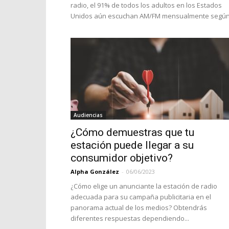
radio, el 91% de todos los adultos en los Estados
Unidos aún escuchan AM/FM mensualmente según.
Audiencias
¿Cómo demuestras que tu
estación puede llegar a su
consumidor objetivo?
Alpha González
-
06/06/2023
¿Cómo elige un anunciante la estación de radio
adecuada para su campaña publicitaria en el
panorama actual de los medios? Obtendrás
diferentes respuestas dependiendo...