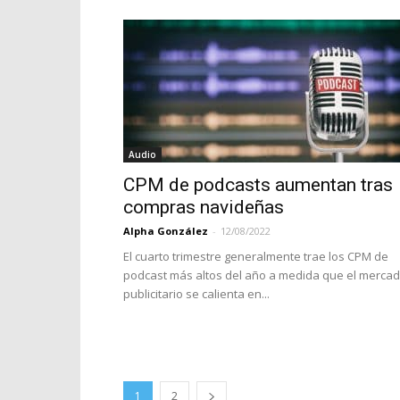
Audio
CPM de podcasts aumentan tras
compras navideñas
Alpha González
-
12/08/2022
El cuarto trimestre generalmente trae los CPM de
podcast más altos del año a medida que el merca
publicitario se calienta en...
1
2