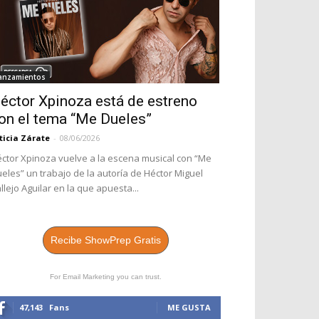
anzamientos
éctor Xpinoza está de estreno
on el tema “Me Dueles”
ticia Zárate
-
08/06/2026
ctor Xpinoza vuelve a la escena musical con “Me
eles” un trabajo de la autoría de Héctor Miguel
llejo Aguilar en la que apuesta...
Recibe ShowPrep Gratis
For Email Marketing you can trust.
47,143
Fans
ME GUSTA