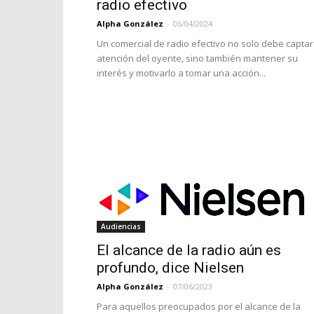
radio efectivo
Alpha González
-
06/04/2024
Un comercial de radio efectivo no solo debe captar
atención del oyente, sino también mantener su
interés y motivarlo a tomar una acción...
Audiencias
El alcance de la radio aún es
profundo, dice Nielsen
Alpha González
-
07/06/2023
Para aquellos preocupados por el alcance de la