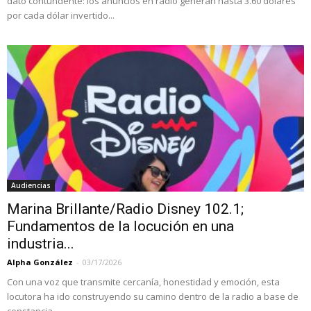
dato contundente: los anuncios en radio generan hasta 3.60 dólares
por cada dólar invertido...
Audiencias
Marina Brillante/Radio Disney 102.1;
Fundamentos de la locución en una
industria...
Alpha González
-
03/17/2026
Con una voz que transmite cercanía, honestidad y emoción, esta
locutora ha ido construyendo su camino dentro de la radio a base de
constancia,...