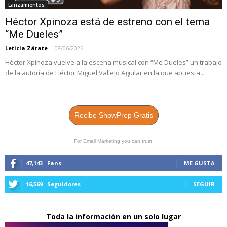
Lanzamientos
Héctor Xpinoza está de estreno con el tema
“Me Dueles”
Leticia Zárate
-
08/06/2026
Héctor Xpinoza vuelve a la escena musical con “Me Dueles” un trabajo
de la autoría de Héctor Miguel Vallejo Aguilar en la que apuesta...
Recibe ShowPrep Gratis
For Email Marketing you can trust.
47,143
Fans
ME GUSTA
16,569
Seguidores
SEGUIR
Toda la información en un solo lugar