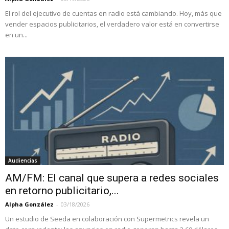
El rol del ejecutivo de cuentas en radio está cambiando. Hoy, más que
vender espacios publicitarios, el verdadero valor está en convertirse
en un...
Audiencias
AM/FM: El canal que supera a redes sociales
en retorno publicitario,...
Alpha González
-
03/18/2026
Un estudio de Seeda en colaboración con Supermetrics revela un