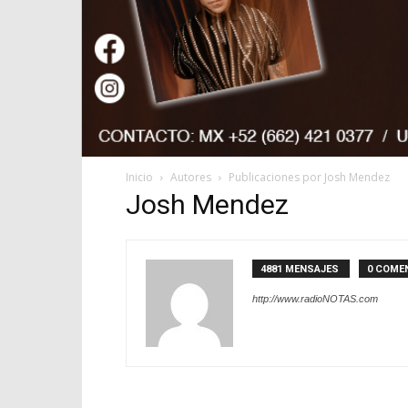
Inicio
Autores
Publicaciones por Josh Mendez
Josh Mendez
4881 MENSAJES
0 COME
http://www.radioNOTAS.com