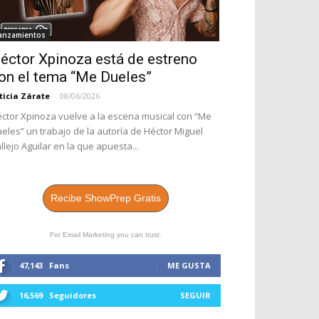
anzamientos
éctor Xpinoza está de estreno
on el tema “Me Dueles”
ticia Zárate
-
08/06/2026
ctor Xpinoza vuelve a la escena musical con “Me
eles” un trabajo de la autoría de Héctor Miguel
llejo Aguilar en la que apuesta...
Recibe ShowPrep Gratis
For Email Marketing you can trust.
47,143
Fans
ME GUSTA
16,569
Seguidores
SEGUIR