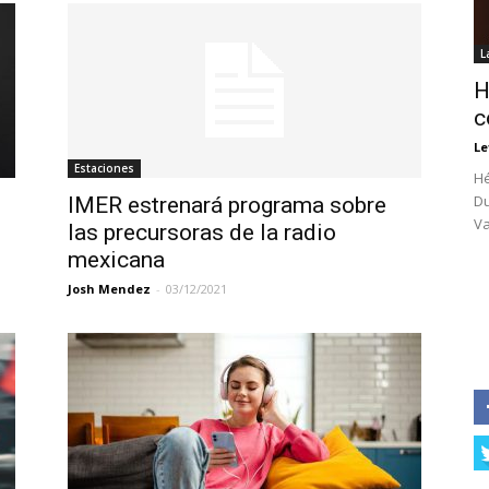
L
H
c
Le
Estaciones
Hé
Du
IMER estrenará programa sobre
Va
las precursoras de la radio
mexicana
Josh Mendez
-
03/12/2021