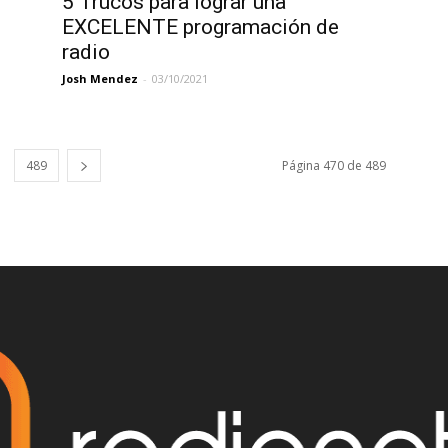
5 Trucos para lograr una
EXCELENTE programación de
radio
Josh Mendez
-
03/10/2021
489
Página 470 de 489