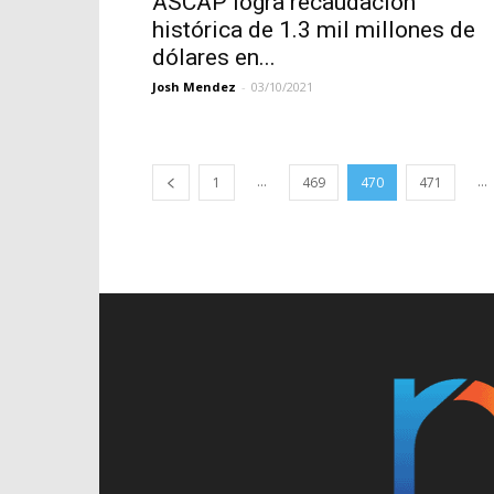
ASCAP logra recaudación
histórica de 1.3 mil millones de
dólares en...
Josh Mendez
-
03/10/2021
...
...
1
469
470
471