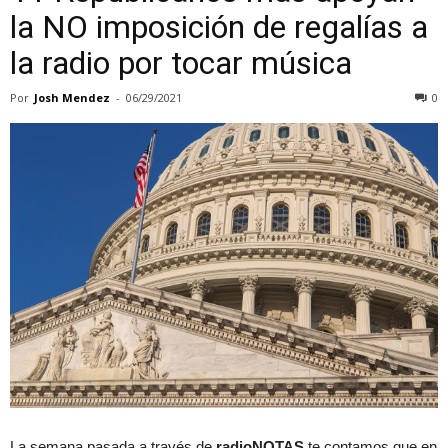
la NO imposición de regalías a
la radio por tocar música
Por
Josh Mendez
-
06/29/2021
0
La semana pasada a través de
radioNOTAS
te contamos que en