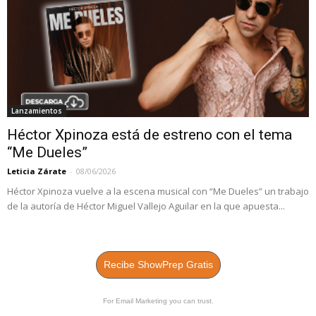
Lanzamientos
Héctor Xpinoza está de estreno con el tema
“Me Dueles”
Leticia Zárate
-
08/06/2026
Héctor Xpinoza vuelve a la escena musical con “Me Dueles” un trabajo
de la autoría de Héctor Miguel Vallejo Aguilar en la que apuesta...
Recibe ShowPrep Gratis
For Email Marketing you can trust.