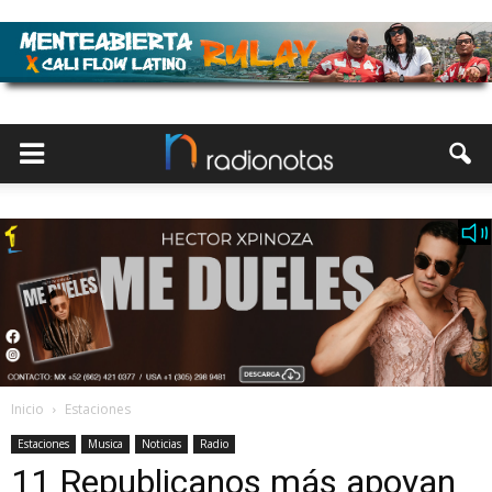
Inicio
Estaciones
Estaciones
Musica
Noticias
Radio
11 Republicanos más apoyan