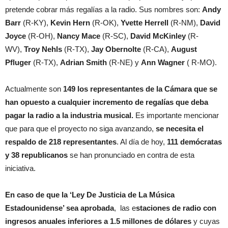
pretende cobrar más regalías a la radio. Sus nombres son:
Andy
Barr
(R-KY),
Kevin Hern
(R-OK),
Yvette Herrell
(R-NM),
David
Joyce
(R-OH),
Nancy Mace
(R-SC),
David McKinley
(R-
WV),
Troy Nehls
(R-TX),
Jay Obernolte
(R-CA),
August
Pfluger
(R-TX),
Adrian Smith
(R-NE) y
Ann Wagner
( R-MO).
Actualmente son
149 los representantes de la Cámara que se
han opuesto a cualquier incremento de regalías que deba
pagar la radio a la industria musical.
Es importante mencionar
que para que el proyecto no siga avanzando,
se necesita el
respaldo de 218 representantes
. Al día de hoy,
111 demócratas
y 38 republicanos
se han pronunciado en contra de esta
iniciativa.
En caso de que la ‘
Ley De Justicia de La Música
Estadounidense’ sea aprobada
, las e
staciones de radio con
ingresos anuales inferiores a 1.5 millones de dólares
y cuyas