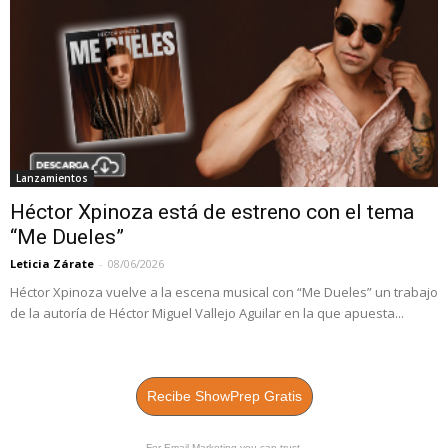
Lanzamientos
Héctor Xpinoza está de estreno con el tema
“Me Dueles”
Leticia Zárate
-
08/06/2026
Héctor Xpinoza vuelve a la escena musical con “Me Dueles” un trabajo
de la autoría de Héctor Miguel Vallejo Aguilar en la que apuesta...
Recibe ShowPrep Gratis
For Email Marketing you can trust.