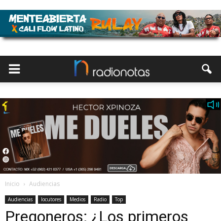
Inicio
Audiencias
Audiencias
locutores
Medios
Radio
Top
Pregoneros: ¿Los primeros