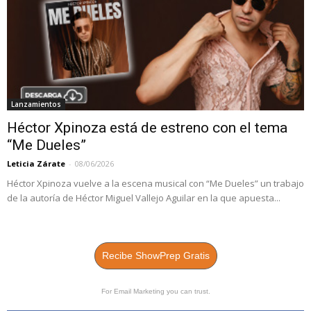
Lanzamientos
Héctor Xpinoza está de estreno con el tema
“Me Dueles”
Leticia Zárate
-
08/06/2026
Héctor Xpinoza vuelve a la escena musical con “Me Dueles” un trabajo
de la autoría de Héctor Miguel Vallejo Aguilar en la que apuesta...
Recibe ShowPrep Gratis
For Email Marketing you can trust.