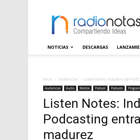
radioNOTAS
NOTICIAS
DESCARGAS
LANZAMI
Inicio
Audiencias
Listen Notes: Industria del Pod
Audiencias
Audio
Medios
Podcast
Podcasts
Program
Listen Notes: Ind
Podcasting entra
madurez