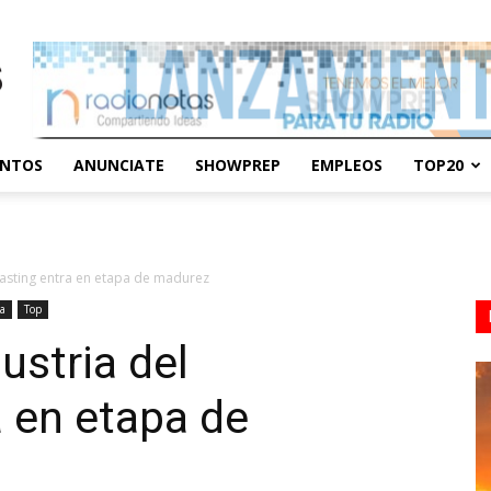
ENTOS
ANUNCIATE
SHOWPREP
EMPLEOS
TOP20
casting entra en etapa de madurez
a
Top
ustria del
 en etapa de