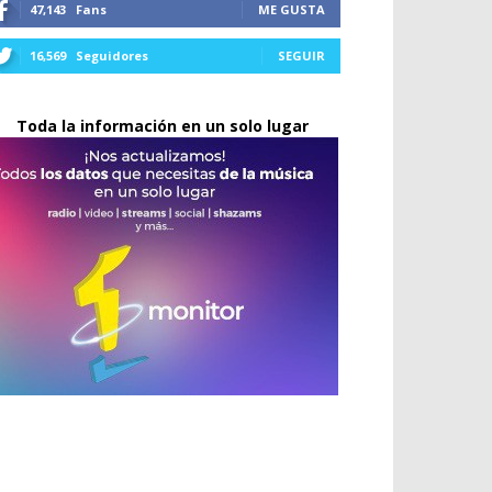
47,143
Fans
ME GUSTA
16,569
Seguidores
SEGUIR
Toda la información en un solo lugar