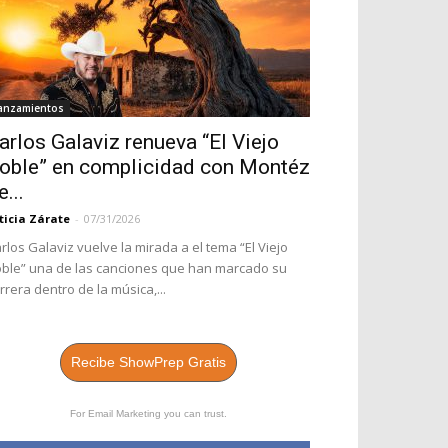
anzamientos
arlos Galaviz renueva “El Viejo
oble” en complicidad con Montéz
e...
ticia Zárate
-
07/31/2026
rlos Galaviz vuelve la mirada a el tema “El Viejo
ble” una de las canciones que han marcado su
rrera dentro de la música,...
Recibe ShowPrep Gratis
For Email Marketing you can trust.