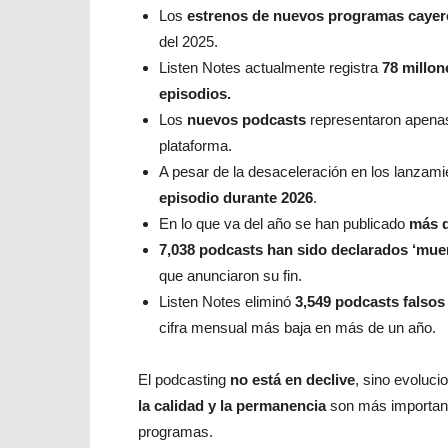
Los
estrenos de nuevos programas cayeron
del 2025.
Listen Notes actualmente registra
78 millon
episodios.
Los
nuevos podcasts
representaron apen
plataforma.
A pesar de la desaceleración en los lanzam
episodio durante 2026
.
En lo que va del año se han publicado
más d
7,038 podcasts han sido declarados ‘muer
que anunciaron su fin.
Listen Notes eliminó
3,549 podcasts falsos 
cifra mensual más baja en más de un año.
El podcasting
no está en declive
, sino evoluc
la calidad y la permanencia
son más important
programas.