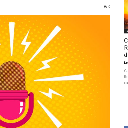
0
L
C
R
d
Le
Ca
Ro
ca