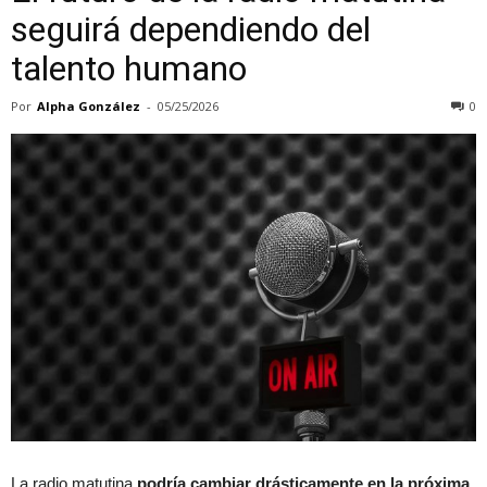
seguirá dependiendo del
talento humano
Por
Alpha González
-
05/25/2026
0
La radio matutina
podría cambiar drásticamente en la próxima