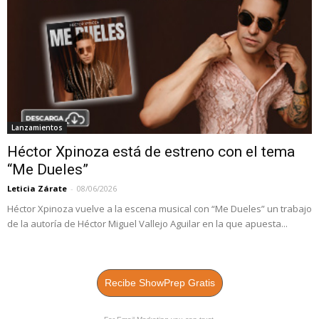
Lanzamientos
Héctor Xpinoza está de estreno con el tema
“Me Dueles”
Leticia Zárate
-
08/06/2026
Héctor Xpinoza vuelve a la escena musical con “Me Dueles” un trabajo
de la autoría de Héctor Miguel Vallejo Aguilar en la que apuesta...
Recibe ShowPrep Gratis