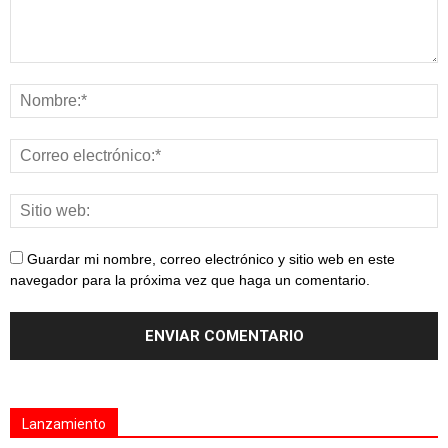
Guardar mi nombre, correo electrónico y sitio web en este
navegador para la próxima vez que haga un comentario.
Lanzamiento