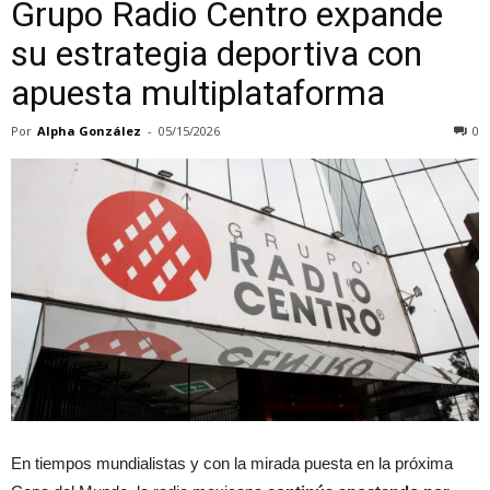
Grupo Radio Centro expande
su estrategia deportiva con
apuesta multiplataforma
Por
Alpha González
-
05/15/2026
0
En tiempos mundialistas y con la mirada puesta en la próxima