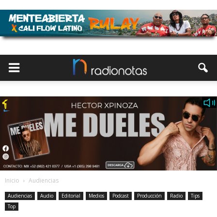
Inicio
Audiencias
Audiencias
Audio
Editorial
Medios
Podcast
Producción
Radio
Tips
Top