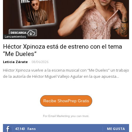
Lanzamientos
Héctor Xpinoza está de estreno con el tema
“Me Dueles”
Leticia Zárate
-
08/06/2026
Héctor Xpinoza vuelve a la escena musical con “Me Dueles” un trabajo
de la autoría de Héctor Miguel Vallejo Aguilar en la que apuesta...
Recibe ShowPrep Gratis
For Email Marketing you can trust.
47,143
Fans
ME GUSTA