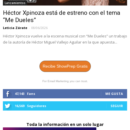
Lanzamientos
Héctor Xpinoza está de estreno con el tema
“Me Dueles”
Leticia Zárate
-
08/06/2026
Héctor Xpinoza vuelve a la escena musical con “Me Dueles” un trabajo
de la autoría de Héctor Miguel Vallejo Aguilar en la que apuesta...
Recibe ShowPrep Gratis
For Email Marketing you can trust.
47,143
Fans
ME GUSTA
16,569
Seguidores
SEGUIR
Toda la información en un solo lugar