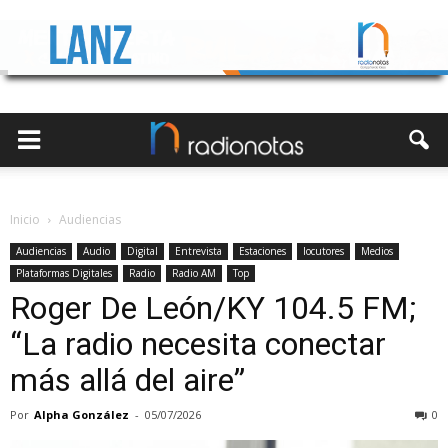
Inicio
Audiencias
Audiencias
Audio
Digital
Entrevista
Estaciones
locutores
Medios
Plataformas Digitales
Radio
Radio AM
Top
Roger De León/KY 104.5 FM;
“La radio necesita conectar
más allá del aire”
Por
Alpha González
-
05/07/2026
0