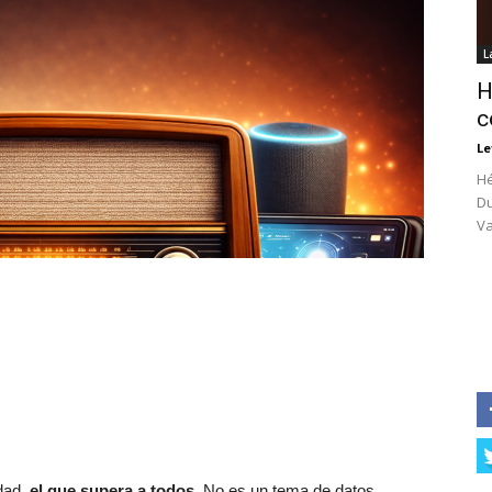
L
H
c
Le
Hé
Du
Va
idad,
el que supera a todos.
No es un tema de datos,