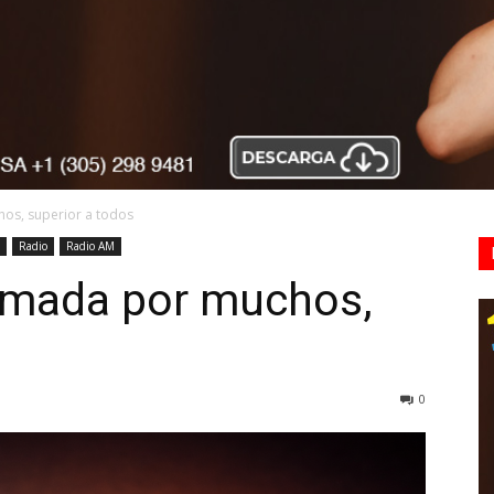
hos, superior a todos
Radio
Radio AM
timada por muchos,
0