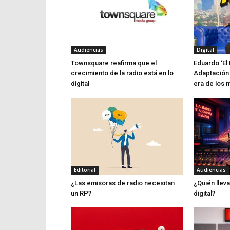
Audiencias
Digital
Townsquare reafirma que el
Eduardo ‘El 
crecimiento de la radio está en lo
Adaptación 
digital
era de los 
Editorial
Audiencias
¿Las emisoras de radio necesitan
¿Quién lleva
un RP?
digital?