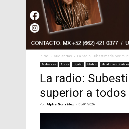
Inicio
Audiencias
La radio: Subestimada por muc
Audiencias
Audio
Digital
Medios
Plataformas Digitales
La radio: Subes
superior a todos
Por
Alpha González
-
05/01/2026