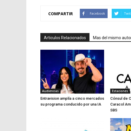
COMPARTIR
Facebook
Twit
Articulos Relacionados
Mas del mismo auto
Audiencias
Estaciones
Entravision amplía a cinco mercados
Cónsul de 
su programa conducido por una IA
Caracol Am
SBS