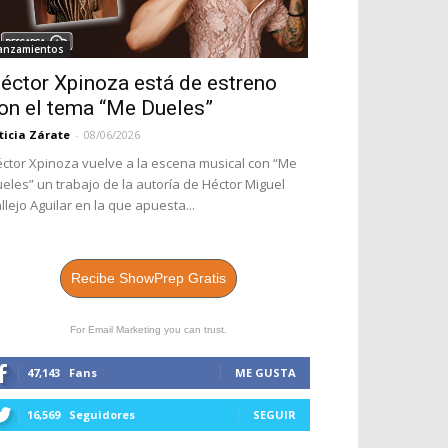
anzamientos
éctor Xpinoza está de estreno
on el tema “Me Dueles”
ticia Zárate
-
08/06/2026
ctor Xpinoza vuelve a la escena musical con “Me
eles” un trabajo de la autoría de Héctor Miguel
llejo Aguilar en la que apuesta...
Recibe ShowPrep Gratis
For Email Marketing you can trust.
47,143
Fans
ME GUSTA
16,569
Seguidores
SEGUIR