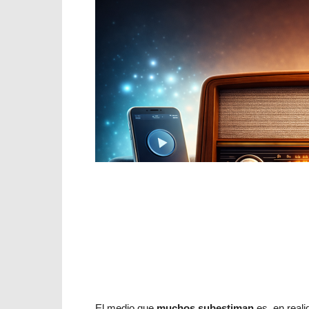
El medio que
muchos subestiman
es, en real