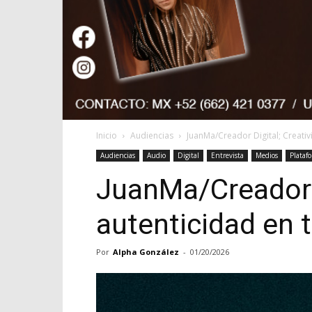
Inicio
Audiencias
JuanMa/Creador Digital; Creativ
Audiencias
Audio
Digital
Entrevista
Medios
Platafo
JuanMa/Creador D
autenticidad en 
Por
Alpha González
-
01/20/2026