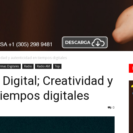
idad y autenticidad en tiempos digitales
rmas Digitales
Radio
Radio AM
Top
igital; Creatividad y
tiempos digitales
0