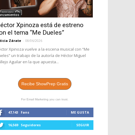
anzamientos
éctor Xpinoza está de estreno
on el tema “Me Dueles”
ticia Zárate
-
08/06/2026
ctor Xpinoza vuelve a la escena musical con “Me
eles” un trabajo de la autoría de Héctor Miguel
llejo Aguilar en la que apuesta...
Recibe ShowPrep Gratis
For Email Marketing you can trust.
47,143
Fans
ME GUSTA
16,569
Seguidores
SEGUIR