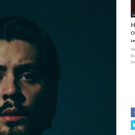
L
H
c
Le
Hé
Du
Va