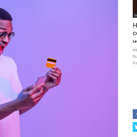
L
H
c
Le
Hé
Du
Va