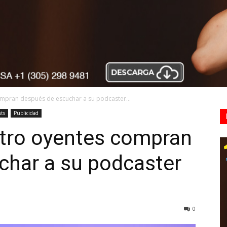
mpran después de escuchar a su podcaster...
sts
Publicidad
atro oyentes compran
char a su podcaster
0