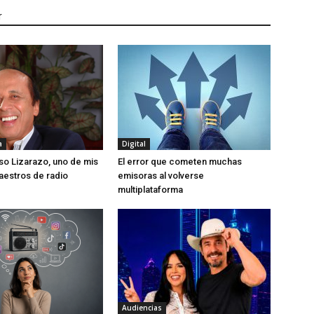
r
a
Digital
so Lizarazo, uno de mis
El error que cometen muchas
aestros de radio
emisoras al volverse
multiplataforma
Audiencias