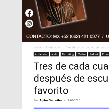
Inicio
Audiencias
Tres de cada cuatro oyentes co
Audiencias
Audio
Marketing
Medios
Podcast
Podca
Tres de cada cu
después de escu
favorito
Por
Alpha González
-
12/09/2025