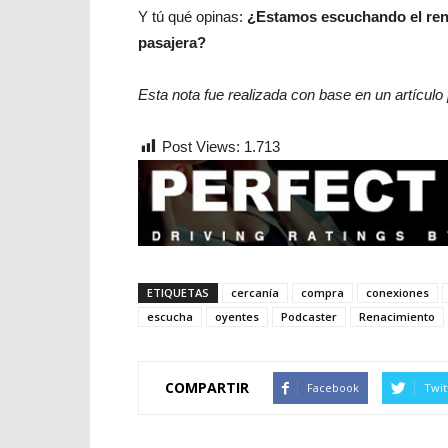
Y tú qué opinas:
¿Estamos escuchando el rena
pasajera?
Esta nota fue realizada con base en un artículo
Post Views:
1.713
ETIQUETAS
cercanía
compra
conexiones
escucha
oyentes
Podcaster
Renacimiento
COMPARTIR
Facebook
Twit