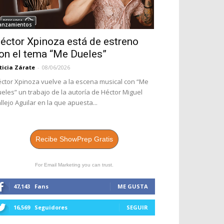
anzamientos
éctor Xpinoza está de estreno
on el tema “Me Dueles”
ticia Zárate
-
08/06/2026
ctor Xpinoza vuelve a la escena musical con “Me
eles” un trabajo de la autoría de Héctor Miguel
llejo Aguilar en la que apuesta...
Recibe ShowPrep Gratis
For Email Marketing you can trust.
47,143
Fans
ME GUSTA
16,569
Seguidores
SEGUIR