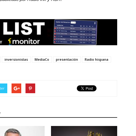
inversionistas
MediaCo
presentación
Radio hispana
ter
r