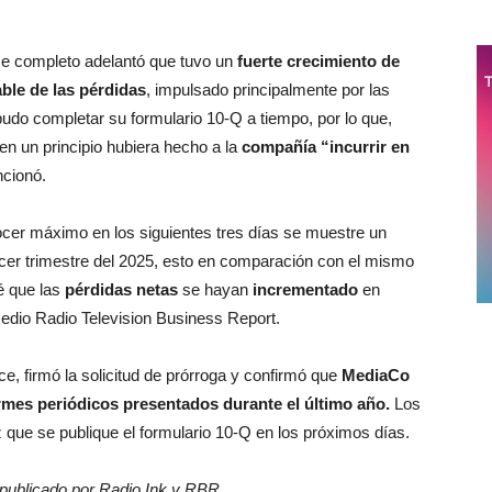
me completo adelantó que tuvo un
fuerte crecimiento de
ble de las pérdidas
, impulsado principalmente por las
o completar su formulario 10-Q a tiempo, por lo que,
en un principio hubiera hecho a la
compañía “incurrir en
cionó.
ocer máximo en los siguientes tres días se muestre un
rcer trimestre del 2025, esto en comparación con el mismo
é que las
pérdidas netas
se hayan
incrementado
en
dio Radio Television Business Report.
ce, firmó la solicitud de prórroga y confirmó que
MediaCo
rmes periódicos presentados durante el último año.
Los
 que se publique el formulario 10-Q en los próximos días.
 publicado por Radio Ink y RBR.