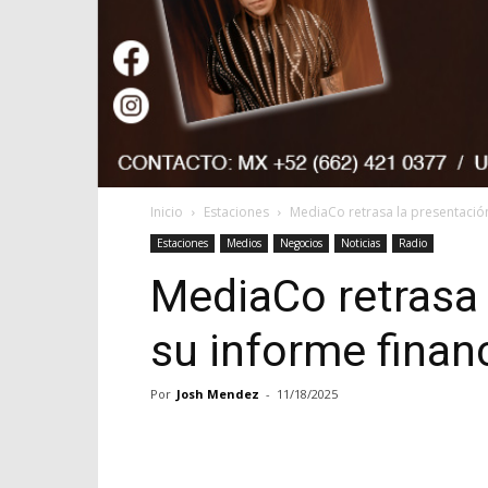
Inicio
Estaciones
MediaCo retrasa la presentació
Estaciones
Medios
Negocios
Noticias
Radio
MediaCo retrasa 
su informe finan
Por
Josh Mendez
-
11/18/2025