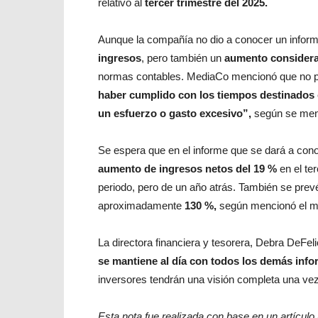
relativo al
tercer trimestre del 2025.
Aunque la compañía no dio a conocer un infor
ingresos
, pero también un
aumento considera
normas contables. MediaCo mencionó que no pud
haber cumplido con los tiempos destinados
un esfuerzo o gasto excesivo”,
según se men
Se espera que en el informe que se dará a con
aumento de ingresos netos del 19 %
en el te
periodo, pero de un año atrás. También se prev
aproximadamente
130 %,
según mencionó el me
La directora financiera y tesorera, Debra DeFeli
se mantiene al día con todos los demás info
inversores tendrán una visión completa una vez
Esta nota fue realizada con base en un artículo