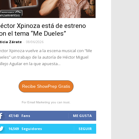
anzamientos
éctor Xpinoza está de estreno
on el tema “Me Dueles”
ticia Zárate
-
08/06/2026
ctor Xpinoza vuelve a la escena musical con “Me
eles” un trabajo de la autoría de Héctor Miguel
llejo Aguilar en la que apuesta...
Recibe ShowPrep Gratis
For Email Marketing you can trust.
47,143
Fans
ME GUSTA
16,569
Seguidores
SEGUIR