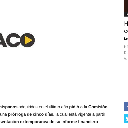
L
H
c
Le
Hé
Du
Va
 hispanos
adquiridos en el último año
pidió a la Comisión
 una
prórroga de cinco días
, la cual está vigente a partir
sentación extemporánea de su informe financiero