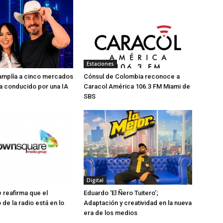
Estaciones
 amplía a cinco mercados
Cónsul de Colombia reconoce a
a conducido por una IA
Caracol América 106.3 FM Miami de
SBS
Digital
reafirma que el
Eduardo ‘El Ñero Tuitero’;
de la radio está en lo
Adaptación y creatividad en la nueva
era de los medios