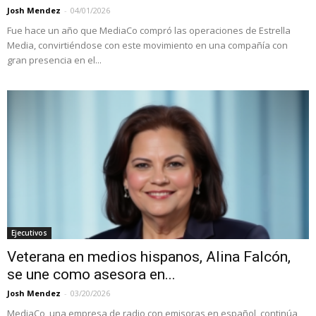
Josh Mendez
-
04/01/2026
Fue hace un año que MediaCo compró las operaciones de Estrella
Media, convirtiéndose con este movimiento en una compañía con
gran presencia en el...
Ejecutivos
Veterana en medios hispanos, Alina Falcón,
se une como asesora en...
Josh Mendez
-
03/20/2026
MediaCo, una empresa de radio con emisoras en español, continúa