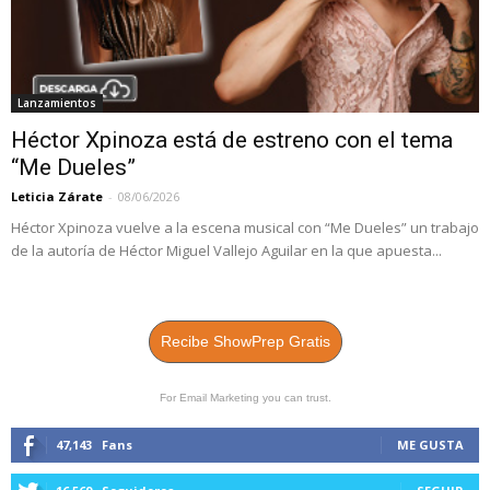
Lanzamientos
Héctor Xpinoza está de estreno con el tema
“Me Dueles”
Leticia Zárate
-
08/06/2026
Héctor Xpinoza vuelve a la escena musical con “Me Dueles” un trabajo
de la autoría de Héctor Miguel Vallejo Aguilar en la que apuesta...
Recibe ShowPrep Gratis
For Email Marketing you can trust.
47,143
Fans
ME GUSTA