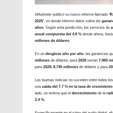
eMarketer publicó su nuevo informe llamado
‘R
2025’
, en donde informó datos sobre las
gananc
años
. Según esta predicción, los servicios de
a
anual compuesta del 4.8 %
desde ahora, hasta
millones de dólares.
En un
desglose año por año
, las ganancias q
millones
de dólares; para
2026
serían
7,960 mi
para
2028, 8,740 millones
de dólares y para
20
Las buenas noticias no suceden entre todos lo
una
caída del 7.7 % en la tasa de crecimient
lado, se estima que el
decrecimiento
de la
rad
2.4 %.
Específicamente en el rubro del audio digital, 