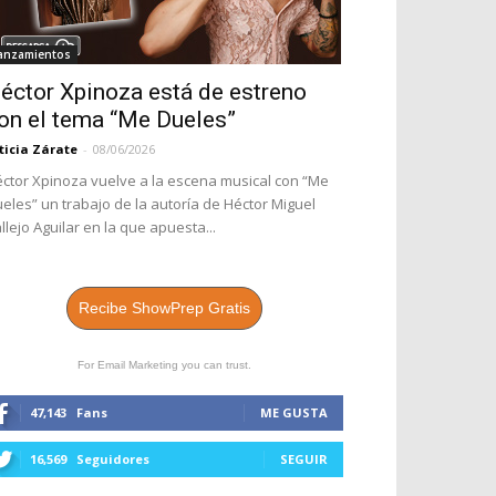
anzamientos
éctor Xpinoza está de estreno
on el tema “Me Dueles”
ticia Zárate
-
08/06/2026
ctor Xpinoza vuelve a la escena musical con “Me
eles” un trabajo de la autoría de Héctor Miguel
llejo Aguilar en la que apuesta...
Recibe ShowPrep Gratis
For Email Marketing you can trust.
47,143
Fans
ME GUSTA
16,569
Seguidores
SEGUIR