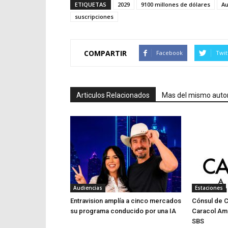
ETIQUETAS
2029
9100 millones de dólares
Au
suscripciones
COMPARTIR
Facebook
Twit
Articulos Relacionados
Mas del mismo auto
Audiencias
Estaciones
Entravision amplía a cinco mercados
Cónsul de 
su programa conducido por una IA
Caracol Am
SBS