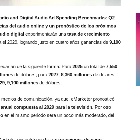
adio and Digital Audio Ad Spending Benchmarks: Q2
ias del audio online y un pronóstico de los próximos
udio digital
experimentarán una
tasa de crecimiento
 el 2029, logrando justo en cuatro años ganancias de
9,100
uedarían de la siguiente forma: Para
2025
un total de
7,550
llones
de dólares; para
2027
,
8,360 millones
de dólares;
29, 9,100 millones
de dólares.
s medios de comunicación, ya que, eMarketer pronosticó
o anual compuesta al 2029 para la televisión.
Por otro
io
en el mismo periodo será un poco más moderado, del
eMarketer encontró que las
suscripciones de pago