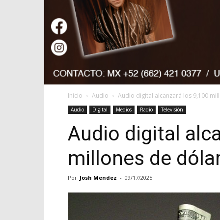
Inicio
Audio
Audio digital alcanzará los 9,100 mi
Audio
Digital
Medios
Radio
Televisión
Audio digital alc
millones de dóla
Por
Josh Mendez
-
09/17/2025