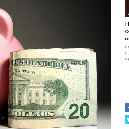
L
H
c
Le
Hé
Du
Va