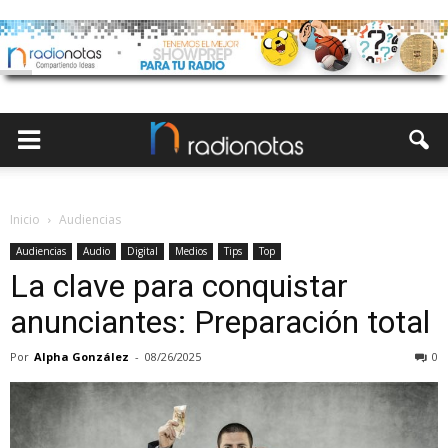
Inicio
Audiencias
Audiencias
Audio
Digital
Medios
Tips
Top
La clave para conquistar
anunciantes: Preparación total
Por
Alpha González
-
08/26/2025
0