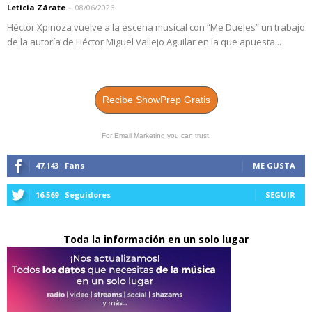
Leticia Zárate
-
08/06/2026
Héctor Xpinoza vuelve a la escena musical con “Me Dueles” un trabajo
de la autoría de Héctor Miguel Vallejo Aguilar en la que apuesta...
Recibe ShowPrep Gratis
For Email Marketing you can trust.
47,143
Fans
ME GUSTA
16,569
Seguidores
SEGUIR
Toda la información en un solo lugar