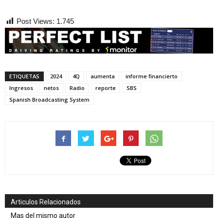
Post Views:
1.745
ETIQUETAS
2024
4Q
aumenta
informe financierto
Ingresos
netos
Radio
reporte
SBS
Spanish Broadcasting System
Articulos Relacionados
Mas del mismo autor