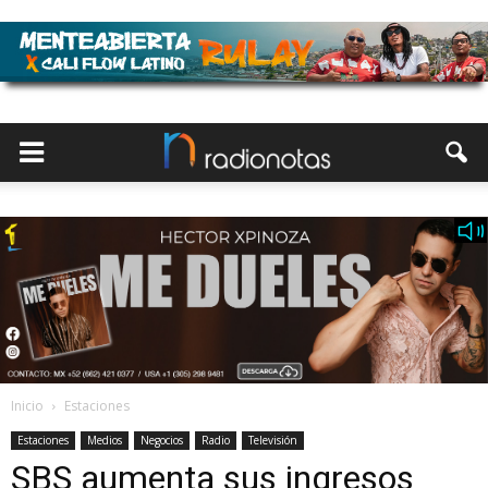
Inicio
Estaciones
Estaciones
Medios
Negocios
Radio
Televisión
SBS aumenta sus ingresos