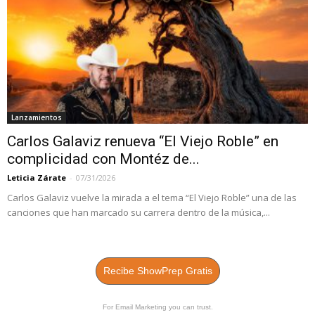
Lanzamientos
Carlos Galaviz renueva “El Viejo Roble” en
complicidad con Montéz de...
Leticia Zárate
-
07/31/2026
Carlos Galaviz vuelve la mirada a el tema “El Viejo Roble” una de las
canciones que han marcado su carrera dentro de la música,...
Recibe ShowPrep Gratis
For Email Marketing you can trust.