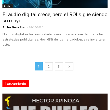
Audio
El audio digital crece, pero el ROI sigue siendo
su mayor...
Alpha González
-
02/10/2026
El audio digital se ha consolidado como un canal clave dentro de las
estrategias publicitarias. Hoy, 68% de los mercadólogos ya invierte en
este...
1
2
3
Lanzamiento