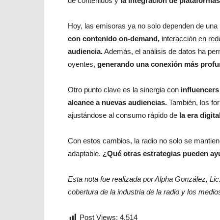
de contenidos y
la integración de plataformas 
Hoy, las emisoras ya no solo dependen de una pa
con contenido on-demand,
interacción en red
audiencia.
Además, el análisis de datos ha perm
oyentes,
generando una conexión más profund
Otro punto clave es la sinergia con
influencers
alcance a nuevas audiencias.
También, los fo
ajustándose al consumo rápido de
la era digita
Con estos cambios, la radio no solo se mantien
adaptable.
¿Qué otras estrategias pueden ay
Esta nota fue realizada por Alpha González, Li
cobertura de la industria de la radio y los med
Post Views:
4.514