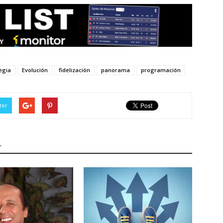
egia
Evolución
fidelización
panorama
programación
ter
r