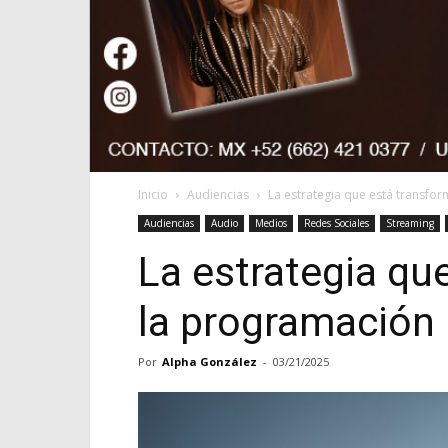
Inicio
Audiencias
La estrategia que está transfo
Audiencias
Audio
Medios
Redes Sociales
Streaming
La estrategia qu
la programación 
Por
Alpha González
-
03/21/2025