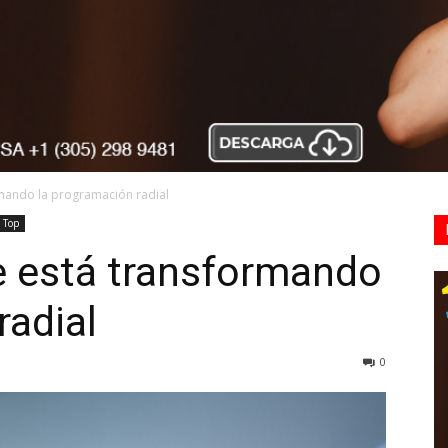
rmando la programación radial
Top
e está transformando
radial
0