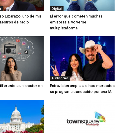
a
Digital
so Lizarazo, uno de mis
El error que cometen muchas
aestros de radio
emisoras al volverse
multiplataforma
Audiencias
iferente a un locutor en
Entravision amplía a cinco mercados
su programa conducido por una IA