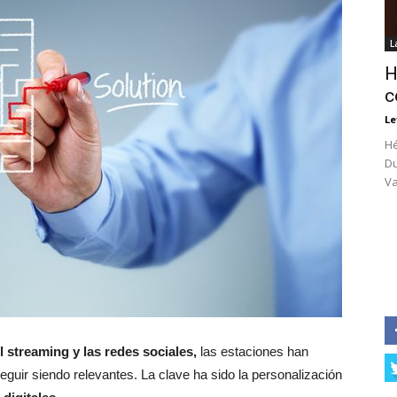
L
H
c
Le
Hé
Du
Va
l streaming y las redes sociales,
las estaciones han
eguir siendo relevantes. La clave ha sido la personalización