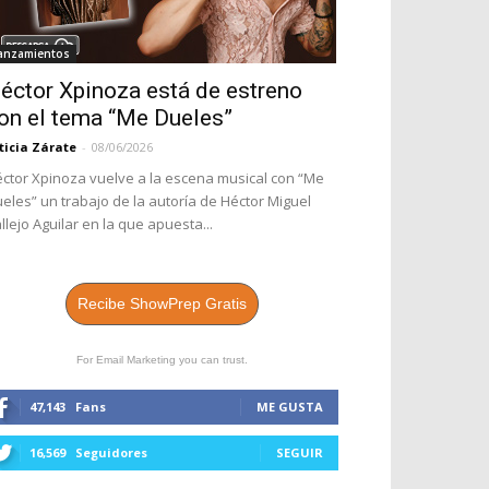
anzamientos
éctor Xpinoza está de estreno
on el tema “Me Dueles”
ticia Zárate
-
08/06/2026
ctor Xpinoza vuelve a la escena musical con “Me
eles” un trabajo de la autoría de Héctor Miguel
llejo Aguilar en la que apuesta...
Recibe ShowPrep Gratis
For Email Marketing you can trust.
47,143
Fans
ME GUSTA
16,569
Seguidores
SEGUIR