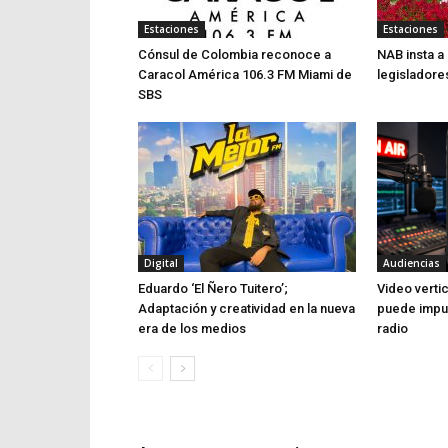
Estaciones
Estaciones
Cónsul de Colombia reconoce a
NAB insta a
Caracol América 106.3 FM Miami de
legisladore
SBS
Digital
Audiencias
Eduardo ‘El Ñero Tuitero’;
Video verti
Adaptación y creatividad en la nueva
puede impul
era de los medios
radio