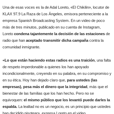
Una de esas voces es la de Adal Loreto, «El Chikilin», locutor de
KLAX 97.9 La Raza de Los Ángeles, emisora perteneciente a la
empresa Spanish Broadcasting System. En un video de poco
más de tres minutos, publicado en su cuenta de Instagram,
Loreto
condena tajantemente la decisión de las estaciones
de
radio que han
aceptado transmitir dicha campaña
contra la
comunidad inmigrante.
«Lo que están haciendo estas radios es una traición
, una falta
de respeto imperdonable a quienes los han apoyado
incondicionalmente, creyendo en su palabra, en su compromiso y
en su ética. Hoy han dejado claro que,
para ustedes (las
empresas), pesa más el dinero que la integridad
, más que el
bienestar de las familias que los han hecho. Pero no se
equivoquen:
el mismo público que los levantó puede darles la
espalda.
La lealtad no es un negocio, es un principio que ustedes
han decidido pisotear», expresa Loreto en el video.