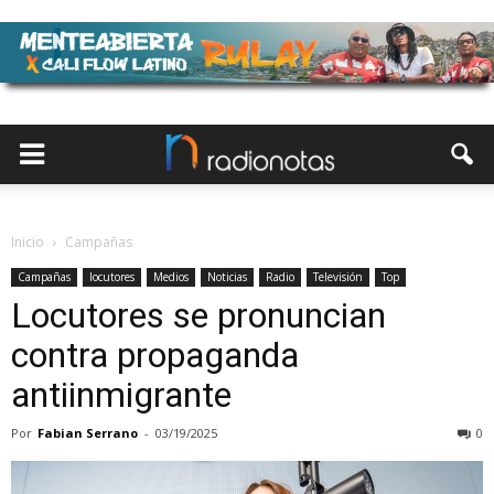
Inicio
Campañas
Campañas
locutores
Medios
Noticias
Radio
Televisión
Top
Locutores se pronuncian
contra propaganda
antiinmigrante
Por
Fabian Serrano
-
03/19/2025
0