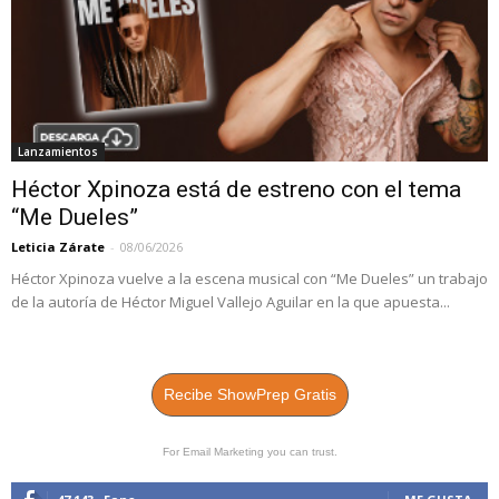
Lanzamientos
Héctor Xpinoza está de estreno con el tema
“Me Dueles”
Leticia Zárate
-
08/06/2026
Héctor Xpinoza vuelve a la escena musical con “Me Dueles” un trabajo
de la autoría de Héctor Miguel Vallejo Aguilar en la que apuesta...
Recibe ShowPrep Gratis
For Email Marketing you can trust.