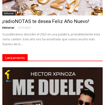
Editorial
¡radioNOTAS te desea Feliz Año Nuevo!
Editorial
-
12/31/2023
Si pudiéramos describir el 2023 en una palabra, probablemente ésta
sería: cambio. Este año nos ha enseñado que somos mucho más
fuertes de lo...
Lanzamiento