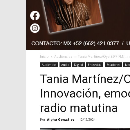
Inicio
Audiencias
Tania Martínez/Oye 89.7 FM; In
Audiencias
Audio
Digital
Entrevista
Estaciones
Med
Tania Martínez/O
Innovación, emoc
radio matutina
Por
Alpha González
-
12/12/2024