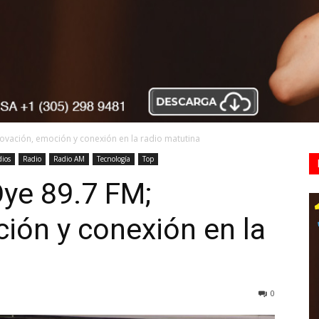
novación, emoción y conexión en la radio matutina
ios
Radio
Radio AM
Tecnología
Top
ye 89.7 FM;
ión y conexión en la
0