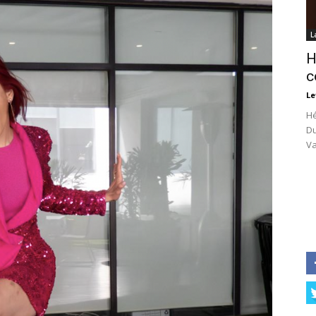
L
H
c
Le
Hé
Du
Va