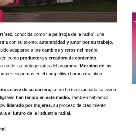
rtínez,
conocida como
‘la pelirroja de la radio’,
una
tria con su talento,
autenticidad y amor por su trabajo.
abido adaptarse a
los cambios y retos del medio,
mbién como
productora y creadora de contenido.
una de las protagonistas del programa
‘Morning de las
romper esquemas en el competitivo horario matutino.
os clave de su carrera,
cómo ha evolucionado su visión
digitales
han tenido en este medio.
También hablamos
how
liderado por mujeres,
su proceso de crecimiento
ra el futuro de la industria radial.
ta!