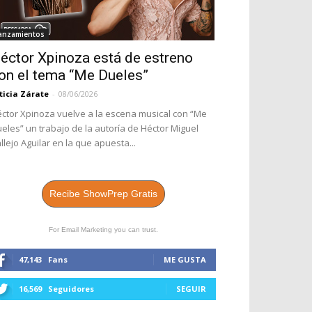
anzamientos
éctor Xpinoza está de estreno
on el tema “Me Dueles”
ticia Zárate
-
08/06/2026
ctor Xpinoza vuelve a la escena musical con “Me
eles” un trabajo de la autoría de Héctor Miguel
llejo Aguilar en la que apuesta...
Recibe ShowPrep Gratis
For Email Marketing you can trust.
47,143
Fans
ME GUSTA
16,569
Seguidores
SEGUIR