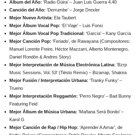
Álbum del Año:
‘Radio Güira’ – Juan Luis Guerra 4.40
Canción del Año:
‘Derrumbe’ – Jorge Drexler
Mejor Nuevo Artista:
Ela Taubert
Mejor Álbum Vocal Pop:
‘El Viaje’ – Luis Fonsi
Mejor Álbum Vocal Pop Tradicional:
‘García’ – Kany García
Mejor Canción Pop:
‘Feriado’, de Rawayana (Compositores:
Manuel Lorente Freire, Héctor Mazzarri, Alberto Montenegro,
Daniel Rondón & Andres Story)
Mejor Interpretación de Música Electrónica Latina:
‘Bzrp
Music Sessions, Vol. 53′ (Tiësto Remix) – Bizarrap, Shakira
Mejor Fusión / Interpretación Urbana:
‘Tranky Funky’ –
Trueno
Mejor Interpretación Reggaetón:
‘Perro Negro’ – Bad Bunny
Featuring Feid
Mejor Álbum de Música Urbana:
‘Mañana Será Bonito’ –
Karol G
Mejor Canción de Rap / Hip Hop:
‘Aprender A Amar’, de