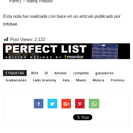
Form)’ – Nathy Peluso
Esta nota fue realizada con base en un artículo publicado por
Infobae.
Post Views:
2.122
ETIQUETAS
2024
25
Artistas
completa
ganadores
Grabaciones
Latin Grammy
lista
Miami
Música
Premios