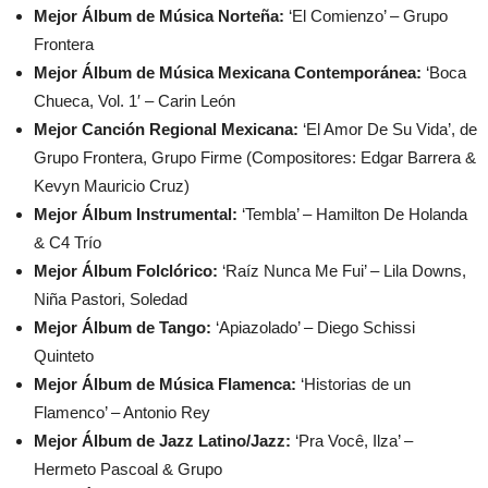
Mejor Álbum de Música Norteña:
‘El Comienzo’ – Grupo
Frontera
Mejor Álbum de Música Mexicana Contemporánea:
‘Boca
Chueca, Vol. 1′ – Carin León
Mejor Canción Regional Mexicana:
‘El Amor De Su Vida’, de
Grupo Frontera, Grupo Firme (Compositores: Edgar Barrera &
Kevyn Mauricio Cruz)
Mejor Álbum Instrumental:
‘Tembla’ – Hamilton De Holanda
& C4 Trío
Mejor Álbum Folclórico:
‘Raíz Nunca Me Fui’ – Lila Downs,
Niña Pastori, Soledad
Mejor Álbum de Tango:
‘Apiazolado’ – Diego Schissi
Quinteto
Mejor Álbum de Música Flamenca:
‘Historias de un
Flamenco’ – Antonio Rey
Mejor Álbum de Jazz Latino/Jazz:
‘Pra Você, Ilza’ –
Hermeto Pascoal & Grupo