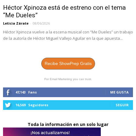
Héctor Xpinoza está de estreno con el tema
“Me Dueles”
Leticia Zárate
-
08/06/2026
Héctor Xpinoza vuelve a la escena musical con “Me Dueles” un trabajo
de la autoría de Héctor Miguel Vallejo Aguilar en la que apuesta...
Recibe ShowPrep Gratis
For Email Marketing you can trust.
47,143
Fans
ME GUSTA
16,569
Seguidores
SEGUIR
Toda la información en un solo lugar