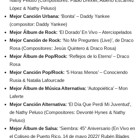
Nathy Peluso (Compositores: Pablo Drexler, Alberto Escámez
López & Nathy Peluso)
Mejor Canción Urbana:
‘Bonita’
– Daddy Yankee
(compositor: Daddy Yankee)
Mejor Álbum de Rock:
‘El Dorado’ En Vivo – Aterciopelados
Mejor Canción de Rock:
‘No Me Preguntes (Live)’, de Draco
Rosa (Compositores: Jesús Quintero & Draco Rosa)
Mejor Álbum de Pop/Rock:
‘Reflejos de lo Eterno’ – Draco
Rosa
Mejor Canción Pop/Rock:
‘5 Horas Menos’ – Conociendo
Rusia & Natalia Lafourcade
Mejor Álbum de Música Alternativa:
‘Autopoiética’ – Mon
Laferte
Mejor Canción Alternativa:
‘El Día Que Perdí Mi Juventud’,
de Nathy Peluso (Compositores: Devonté Hynes & Nathy
Peluso)
Mejor Álbum de Salsa:
‘Siembra: 45° Aniversario (En Vivo en
el Coliseo de Puerto Rico, 14 de mayo 2022)’ Rubén Blades