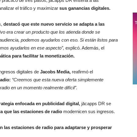
 práctico de tres pasos, jācapps DR enseña a las
nalizar el tráfico y maximizar
sus ganancias digitales.
s,
destacó que este nuevo servicio se adapta a las
ivo era crear un producto que los atienda donde se
audiencia, podemos ayudarlos con eso. Si están listos para
emos ayudarlos en ese aspecto”,
explicó. Además, el
tica para facilitar la monetización.
e ingresos digitales de
Jacobs Media,
reafirmó el
radio:
“Creemos que esta nueva oferta simplemente
radio en un momento realmente difícil”.
rategia enfocada en publicidad digital,
jācapps DR se
a que las estaciones de radio
modernicen sus ingresos.
n las estaciones de radio para adaptarse y prosperar