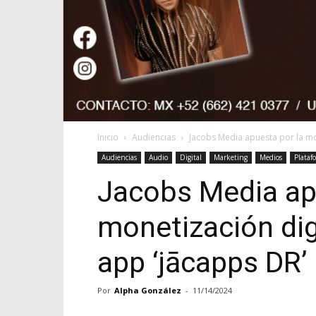
Inicio
Audiencias
Jacobs Media apuesta por la mon
Audiencias
Audio
Digital
Marketing
Medios
Plataf
Jacobs Media ap
monetización dig
app ‘jācapps DR’
Por
Alpha González
-
11/14/2024