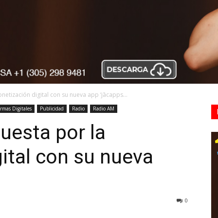
etización digital con su nueva app ‘jācapps...
ormas Digitales
Publicidad
Radio
Radio AM
uesta por la
ital con su nueva
0