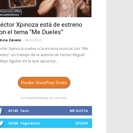
anzamientos
éctor Xpinoza está de estreno
on el tema “Me Dueles”
ticia Zárate
-
08/06/2026
ctor Xpinoza vuelve a la escena musical con “Me
eles” un trabajo de la autoría de Héctor Miguel
llejo Aguilar en la que apuesta...
Recibe ShowPrep Gratis
For Email Marketing you can trust.
47,143
Fans
ME GUSTA
16,569
Seguidores
SEGUIR