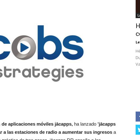
L
H
c
Le
Hé
Du
Va
n de aplicaciones móviles jācapps,
ha lanzado
‘jācapps
r a las estaciones de radio a aumentar sus ingresos
a