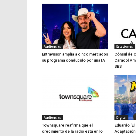
Audiencias
Estaciones
Entravision amplía a cinco mercados
Cónsul de 
su programa conducido por una IA
Caracol Am
SBS
Audiencias
Digital
Townsquare reafirma que el
Eduardo ‘El 
crecimiento de la radio está en lo
Adaptación 