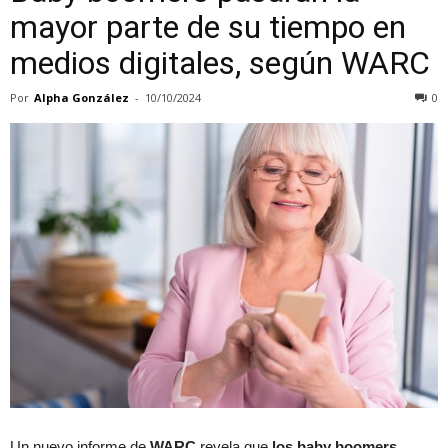
mayor parte de su tiempo en
medios digitales, según WARC
Por
Alpha González
-
10/10/2024
0
Un nuevo informe de
WARC
revela que
los baby boomers