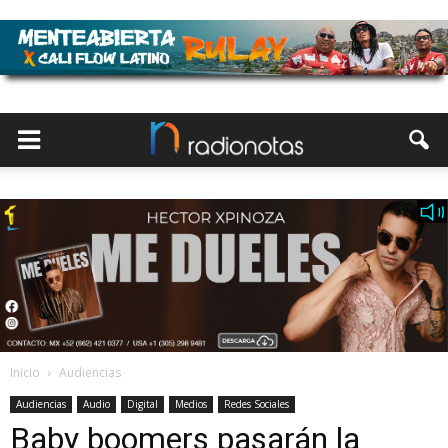
Inicio
Audiencias
Audiencias
Audio
Digital
Medios
Redes Sociales
Baby boomers pasarán la