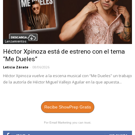
Lanzamientos
Héctor Xpinoza está de estreno con el tema
“Me Dueles”
Leticia Zárate
-
08/06/2026
Héctor Xpinoza vuelve a la escena musical con “Me Dueles” un trabajo
de la autoría de Héctor Miguel Vallejo Aguilar en la que apuesta...
Recibe ShowPrep Gratis
For Email Marketing you can trust.