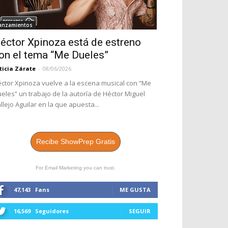
anzamientos
éctor Xpinoza está de estreno
on el tema “Me Dueles”
ticia Zárate
-
08/06/2026
ctor Xpinoza vuelve a la escena musical con “Me
eles” un trabajo de la autoría de Héctor Miguel
llejo Aguilar en la que apuesta...
Recibe ShowPrep Gratis
For Email Marketing you can trust.
47,143
Fans
ME GUSTA
16,569
Seguidores
SEGUIR