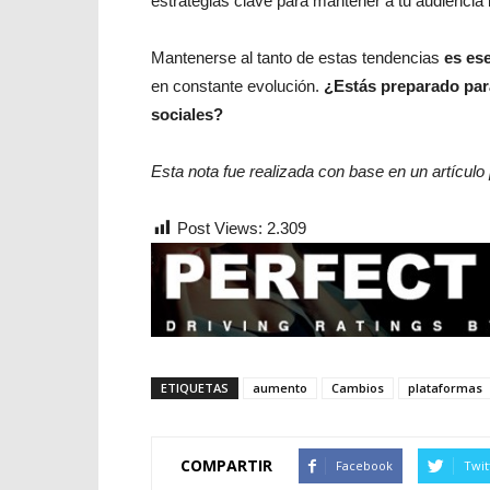
estrategias clave para mantener a tu audiencia 
Mantenerse al tanto de estas tendencias
es ese
en constante evolución.
¿Estás preparado para
sociales?
Esta nota fue realizada con base en un artículo
Post Views:
2.309
ETIQUETAS
aumento
Cambios
plataformas
COMPARTIR
Facebook
Twit