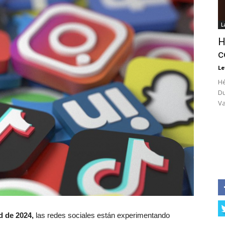
L
H
c
Le
Hé
Du
Va
d de 2024,
las redes sociales están experimentando