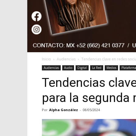
Inicio
Audiencias
Tendencias clave en redes soci
Audiencias
Audio
Digital
La Red
Medios
Plataforma
Tendencias clave
para la segunda
Por
Alpha González
-
08/05/2024