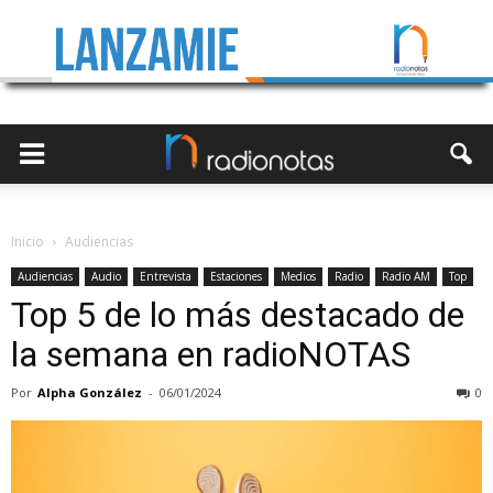
Inicio
Audiencias
Audiencias
Audio
Entrevista
Estaciones
Medios
Radio
Radio AM
Top
Top 5 de lo más destacado de
la semana en radioNOTAS
Por
Alpha González
-
06/01/2024
0