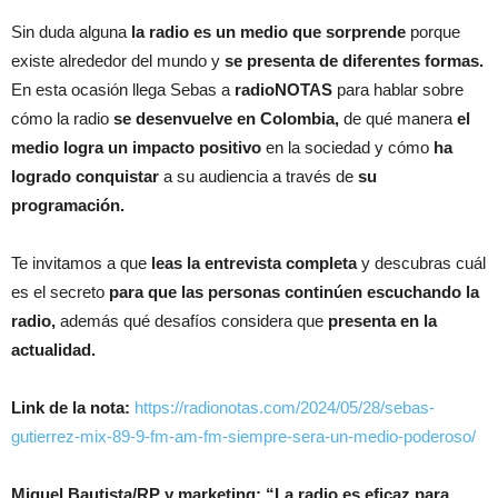
Sin duda alguna
la radio es un medio que sorprende
porque
existe alrededor del mundo y
se presenta de diferentes formas.
En esta ocasión llega Sebas a
radioNOTAS
para hablar sobre
cómo la radio
se desenvuelve en Colombia,
de qué manera
el
medio logra un impacto positivo
en la sociedad y cómo
ha
logrado conquistar
a su audiencia a través de
su
programación.
Te invitamos a que
leas la entrevista completa
y descubras cuál
es el secreto
para que las personas continúen escuchando la
radio,
además qué desafíos considera que
presenta en la
actualidad.
Link de la nota:
https://radionotas.com/2024/05/28/sebas-
gutierrez-mix-89-9-fm-am-fm-siempre-sera-un-medio-poderoso/
Miguel Bautista/RP y marketing; “La radio es eficaz para