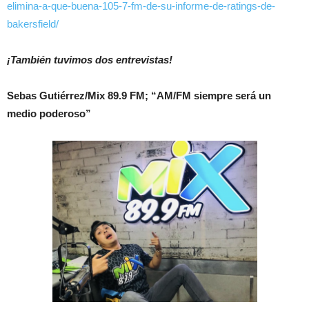
elimina-a-que-buena-105-7-fm-de-su-informe-de-ratings-de-
bakersfield/
¡También tuvimos dos entrevistas!
Sebas Gutiérrez/Mix 89.9 FM; “AM/FM siempre será un
medio poderoso”