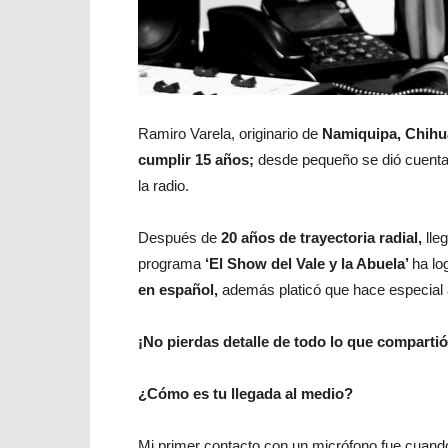
Ramiro Varela, originario de
Namiquipa, Chihu
cumplir 15 años;
desde pequeño se dió cuent
la radio.
Después de
20 años de trayectoria radial,
lle
programa
‘El Show del Vale y la Abuela’
ha lo
en español,
además platicó que hace especial
¡No pierdas detalle de todo lo que compartió
¿Cómo es tu llegada al medio?
Mi primer contacto con un micrófono fue cuando