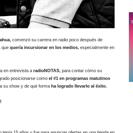
ahua,
comenzó su carrera en radio poco después de
a que
quería incursionar en los medios,
especialmente en
ga en entrevista a
radioNOTAS,
para contar cómo su
grado posicionarse como
el #1 en programas matutinos
 a su show y de qué forma
ha logrado llevarlo al éxito.
!
 tenía 15 años y fue para anunciar ofertas en una tienda en