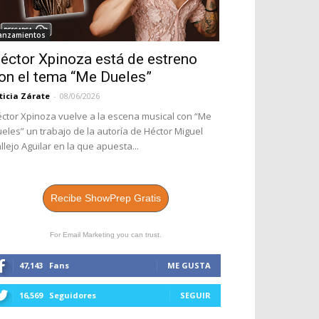
anzamientos
éctor Xpinoza está de estreno
on el tema “Me Dueles”
ticia Zárate
-
08/06/2026
ctor Xpinoza vuelve a la escena musical con “Me
eles” un trabajo de la autoría de Héctor Miguel
llejo Aguilar en la que apuesta...
Recibe ShowPrep Gratis
For Email Marketing you can trust.
47,143
Fans
ME GUSTA
16,569
Seguidores
SEGUIR