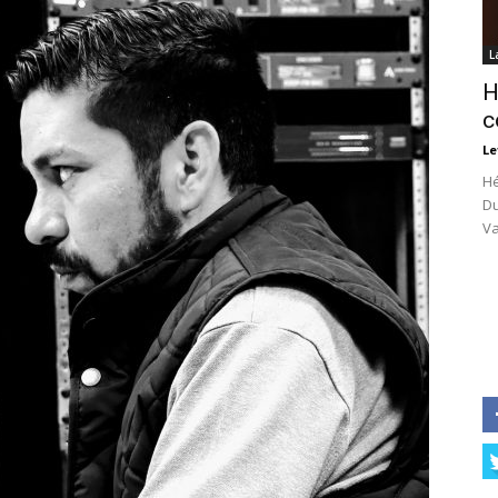
L
H
c
Le
Hé
Du
Va