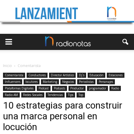
Inicio
Comentarista
Comentarista
Conductores
Director Artístico
Dj`s
Educación
Estaciones
Influencers
locutores
Marketing
Negocios
Periodistas
Personajes
Plataformas Digitales
Podcast
Podcasts
Productor
programador
Radio
Radio AM
Redes Sociales
Tendencias
Tips
Top
10 estrategias para construir
una marca personal en
locución