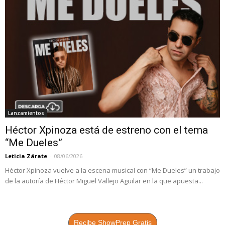
Lanzamientos
Héctor Xpinoza está de estreno con el tema
“Me Dueles”
Leticia Zárate
-
08/06/2026
Héctor Xpinoza vuelve a la escena musical con “Me Dueles” un trabajo
de la autoría de Héctor Miguel Vallejo Aguilar en la que apuesta...
Recibe ShowPrep Gratis