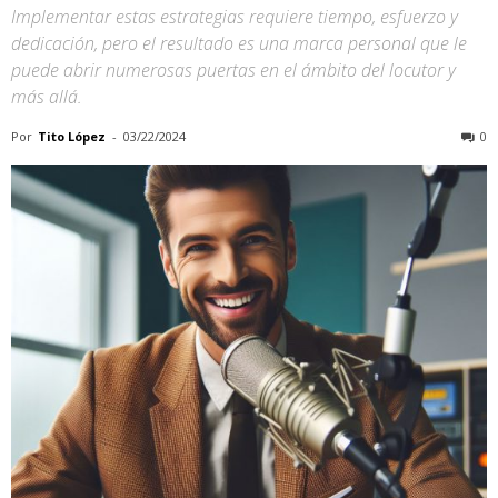
Implementar estas estrategias requiere tiempo, esfuerzo y
dedicación, pero el resultado es una marca personal que le
puede abrir numerosas puertas en el ámbito del locutor y
más allá.
Por
Tito López
-
03/22/2024
0