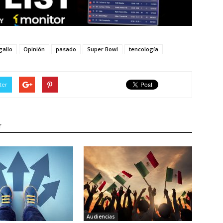
gallo
Opinión
pasado
Super Bowl
tencología
ter
r
Audiencias