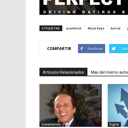
ETIQUETAS
aconteció
Alicia Keys
borrar
COMPARTIR
Facebook
Twit
Articulos Relacionados
Mas del mismo auto
Comentarista
Digital