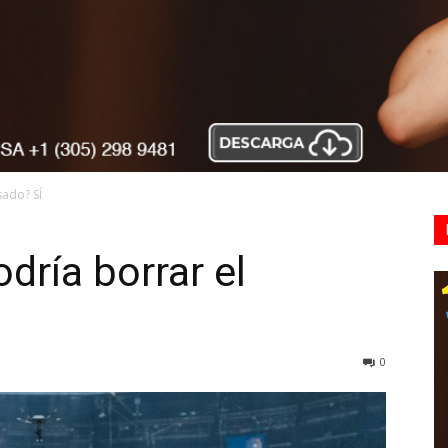
sado? SÍ
dría borrar el
0