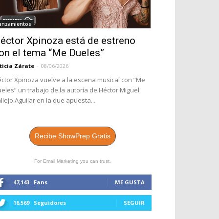
anzamientos
éctor Xpinoza está de estreno
on el tema “Me Dueles”
ticia Zárate
-
08/06/2026
ctor Xpinoza vuelve a la escena musical con “Me
eles” un trabajo de la autoría de Héctor Miguel
llejo Aguilar en la que apuesta...
Recibe ShowPrep Gratis
For Email Marketing you can trust.
47,143
Fans
ME GUSTA
16,569
Seguidores
SEGUIR