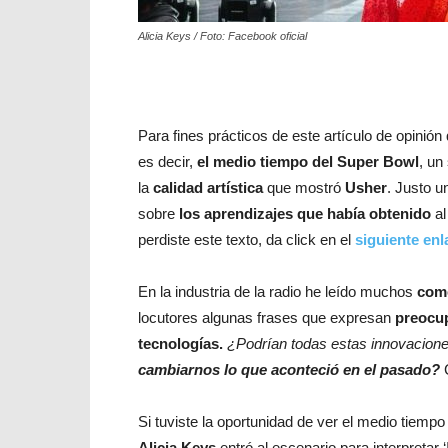
Alicia Keys / Foto: Facebook oficial
Para fines prácticos de este artículo de opinió
es decir,
el medio tiempo del Super Bowl
, un
la
calidad artística
que mostró
Usher
. Justo u
sobre
los aprendizajes que había obtenido
al
perdiste este texto, da click en el
siguiente enl
En la industria de la radio he leído muchos
com
locutores algunas frases que expresan
preocupa
tecnologías.
¿Podrían todas estas innovacion
cambiarnos lo que aconteció en el pasado?
C
Si tuviste la oportunidad de ver el medio tiemp
Alicia Keys
entró al escenario para interpretar ‘