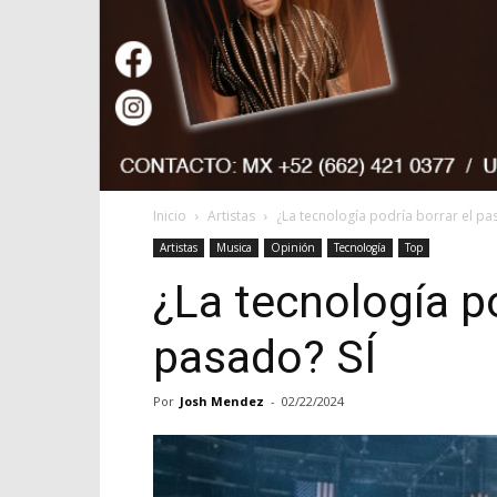
Inicio
Artistas
¿La tecnología podría borrar el pa
Artistas
Musica
Opinión
Tecnología
Top
¿La tecnología po
pasado? SÍ
Por
Josh Mendez
-
02/22/2024