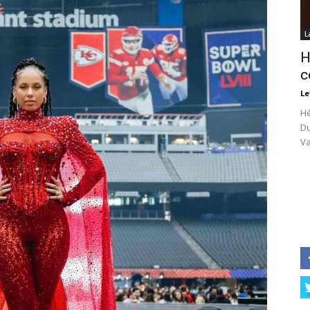
L
H
c
Le
Hé
Du
Va