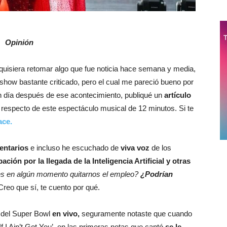
Opinión
n quisiera retomar algo que fue noticia hace semana y media,
 show bastante criticado, pero el cual me pareció bueno por
n día después de ese acontecimiento, publiqué un
artículo
 respecto de este espectáculo musical de 12 minutos. Si te
ace.
entarios
e incluso he escuchado de
viva voz
de los
ción por la llegada de la Inteligencia Artificial y otras
es en algún momento quitarnos el empleo?
¿Podrían
reo que sí, te cuento por qué.
o del Super Bowl
en vivo,
seguramente notaste que cuando
If I Ain’t Got You’, en las primeras notas que cantó
se le