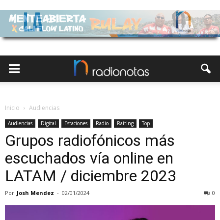
Inicio
Audiencias
Audiencias
Digital
Estaciones
Radio
Raiting
Top
Grupos radiofónicos más
escuchados vía online en
LATAM / diciembre 2023
Por
Josh Mendez
-
02/01/2024
0