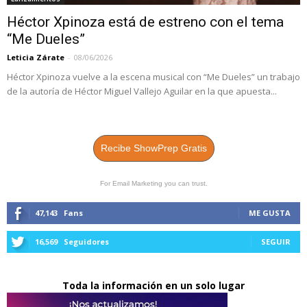
Héctor Xpinoza está de estreno con el tema
“Me Dueles”
Leticia Zárate
-
08/06/2026
Héctor Xpinoza vuelve a la escena musical con “Me Dueles” un trabajo
de la autoría de Héctor Miguel Vallejo Aguilar en la que apuesta...
Recibe ShowPrep Gratis
For Email Marketing you can trust.
47,143
Fans
ME GUSTA
16,569
Seguidores
SEGUIR
Toda la información en un solo lugar