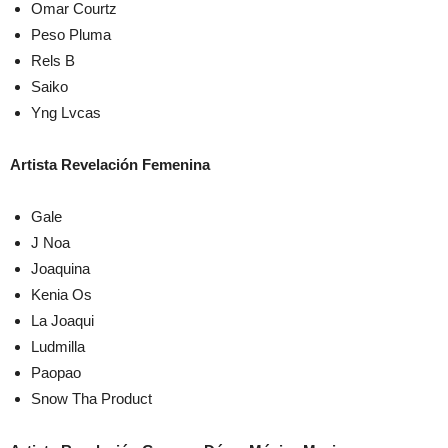
Omar Courtz
Peso Pluma
Rels B
Saiko
Yng Lvcas
Artista Revelación Femenina
Gale
J Noa
Joaquina
Kenia Os
La Joaqui
Ludmilla
Paopao
Snow Tha Product