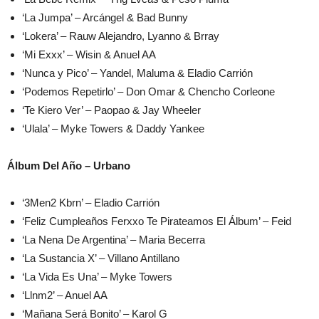
‘La Jumpa’ – Arcángel & Bad Bunny
‘Lokera’ – Rauw Alejandro, Lyanno & Brray
‘Mi Exxx’ – Wisin & Anuel AA
‘Nunca y Pico’ – Yandel, Maluma & Eladio Carrión
‘Podemos Repetirlo’ – Don Omar & Chencho Corleone
‘Te Kiero Ver’ – Paopao & Jay Wheeler
‘Ulala’ – Myke Towers & Daddy Yankee
Álbum Del Año – Urbano
‘3Men2 Kbrn’ – Eladio Carrión
‘Feliz Cumpleaños Ferxxo Te Pirateamos El Álbum’ – Feid
‘La Nena De Argentina’ – Maria Becerra
‘La Sustancia X’ – Villano Antillano
‘La Vida Es Una’ – Myke Towers
‘Llnm2’ – Anuel AA
‘Mañana Será Bonito’ – Karol G