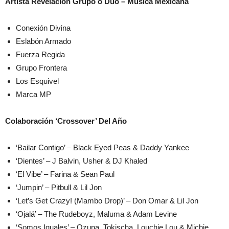
Artista Revelación Grupo o Dúo – Música Mexicana
Conexión Divina
Eslabón Armado
Fuerza Regida
Grupo Frontera
Los Esquivel
Marca MP
Colaboración ‘Crossover’ Del Año
‘Bailar Contigo’ – Black Eyed Peas & Daddy Yankee
‘Dientes’ – J Balvin, Usher & DJ Khaled
‘El Vibe’ – Farina & Sean Paul
‘Jumpin’ – Pitbull & Lil Jon
‘Let’s Get Crazy! (Mambo Drop)’ – Don Omar & Lil Jon
‘Ojalá’ – The Rudeboyz, Maluma & Adam Levine
‘Somos Iguales’ – Ozuna, Tokischa, Louchie Lou & Michie