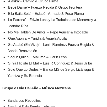
‘Alaska’ – Camilo & Grupo Firme
‘Bebé Dame’ – Fuerza Regida & Grupo Frontera
‘Ella Baila Sola’ – Eslabón Armado & Peso Pluma
‘La Patrona’ – Edwin Luna y La Trakalosa de Monterrey &
Leandro Ríos
‘No Me Hablen De Amor’ – Pepe Aguilar & Intocable
‘Qué Agonía’ – Yuridia & Ángela Aguilar
‘Se Acabó (En Vivo)’ – Lenin Ramírez, Fuerza Regida &
Banda Renovación
‘Según Quién’ – Maluma & Carin León
‘Si Ya Hiciste El Mal’ – Luis R Conriquez & Jessi Uribe
‘Solo Que Lo Dudes’ – Banda MS de Sergio Lizárraga &
Yahritza y Su Esencia
Grupo o Dúo Del Año – Música Mexicana
Banda Los Recoditos
Banda MS de Sergio Lizárraga