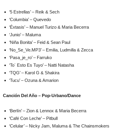
‘5 Estrellas’ – Reik & Sech
‘Columbia’ – Quevedo
‘Éxtasis’ – Manuel Turizo & Maria Becerra
‘Junio’ – Maluma
‘Niña Bonita’ – Feid & Sean Paul
‘No_Se_Ve.MP3’ – Emilia, Ludmilla & Zecca
‘Pasa_je_ro’ – Farruko
‘To´ Esto Es Tuyo’ – Natti Natasha
‘TQG’ – Karol G & Shakira
‘Tucu’ – Ozuna & Amarion
Canción Del Año – Pop-Urbano/Dance
‘Berlín’ – Zion & Lennox & Maria Becerra
‘Café Con Leche’ – Pitbull
‘Celular’ – Nicky Jam, Maluma & The Chainsmokers