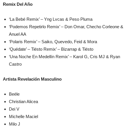
Remix Del Año
‘La Bebé Remix’ – Yng Lvcas & Peso Pluma
‘Podemos Repetirlo Remix’ – Don Omar, Checho Corleone &
Anuel AA
‘Polaris Remix’ – Saiko, Quevedo, Feid & Mora
‘Quédate’ – Tiësto Remix’ – Bizarrap & Tiësto
‘Una Noche En Medellín Remix’ – Karol G, Cris MJ & Ryan
Castro
Artista Revelación Masculino
Beéle
Christian Alicea
Dei V
Michelle Maciel
Milo J