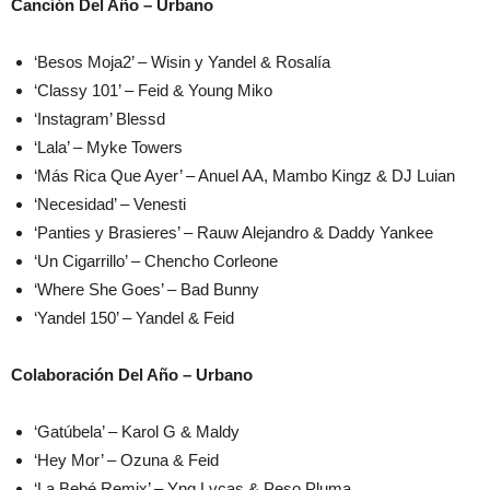
Canción Del Año – Urbano
‘Besos Moja2’ – Wisin y Yandel & Rosalía
‘Classy 101’ – Feid & Young Miko
‘Instagram’ Blessd
‘Lala’ – Myke Towers
‘Más Rica Que Ayer’ – Anuel AA, Mambo Kingz & DJ Luian
‘Necesidad’ – Venesti
‘Panties y Brasieres’ – Rauw Alejandro & Daddy Yankee
‘Un Cigarrillo’ – Chencho Corleone
‘Where She Goes’ – Bad Bunny
‘Yandel 150’ – Yandel & Feid
Colaboración Del Año – Urbano
‘Gatúbela’ – Karol G & Maldy
‘Hey Mor’ – Ozuna & Feid
‘La Bebé Remix’ – Yng Lvcas & Peso Pluma