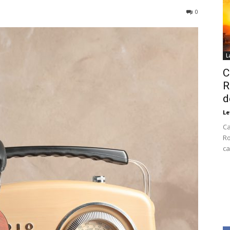
0
L
C
R
d
Le
Ca
Ro
ca