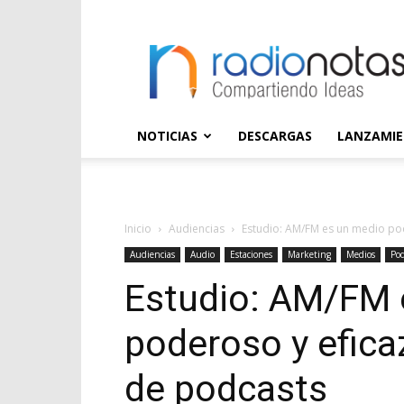
radioNOTAS
NOTICIAS
DESCARGAS
LANZAMI
Inicio
Audiencias
Estudio: AM/FM es un medio pod
Audiencias
Audio
Estaciones
Marketing
Medios
Pod
Estudio: AM/FM 
poderoso y efica
de podcasts