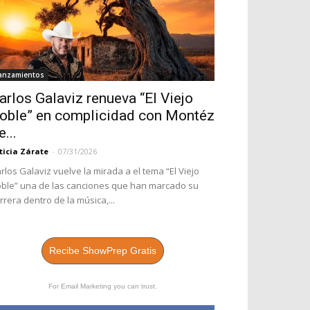
anzamientos
arlos Galaviz renueva “El Viejo
oble” en complicidad con Montéz
e...
ticia Zárate
-
07/31/2026
rlos Galaviz vuelve la mirada a el tema “El Viejo
ble” una de las canciones que han marcado su
rrera dentro de la música,...
Recibe ShowPrep Gratis
For Email Marketing you can trust.