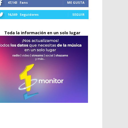
47,143
Fans
ME GUSTA
16,569
Seguidores
SEGUIR
Toda la información en un solo lugar