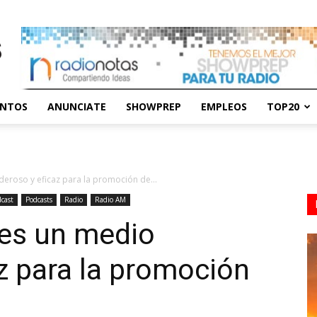
ENTOS
ANUNCIATE
SHOWPREP
EMPLEOS
TOP20
eroso y eficaz para la promoción de...
cast
Podcasts
Radio
Radio AM
es un medio
z para la promoción