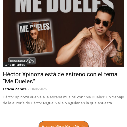
Lanzamientos
Héctor Xpinoza está de estreno con el tema
“Me Dueles”
Leticia Zárate
-
08/06/2026
Héctor Xpinoza vuelve a la escena musical con “Me Dueles” un trabajo
de la autoría de Héctor Miguel Vallejo Aguilar en la que apuesta...
Recibe ShowPrep Gratis