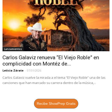
Lanzamientos
Carlos Galaviz renueva “El Viejo Roble” en
complicidad con Montéz de...
Leticia Zárate
-
07/31/2026
Carlos Galaviz vuelve la mirada a el tema “El Viejo Roble” una de las
canciones que han marcado su carrera dentro de la música,...
Recibe ShowPrep Gratis