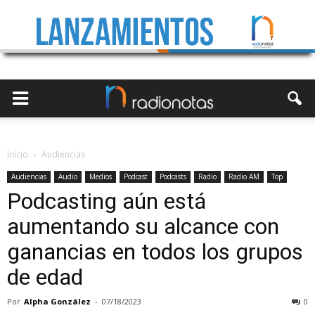
Inicio
Audiencias
Audiencias
Audio
Medios
Podcast
Podcasts
Radio
Radio AM
Top
Podcasting aún está
aumentando su alcance con
ganancias en todos los grupos
de edad
Por
Alpha González
-
07/18/2023
0