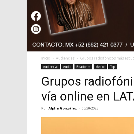
Inicio
Audiencias
Grupos radiofónicos más escuc
Audiencias
Audio
Estaciones
Medios
Top
Grupos radiofón
vía online en L
Por
Alpha González
-
06/30/2023