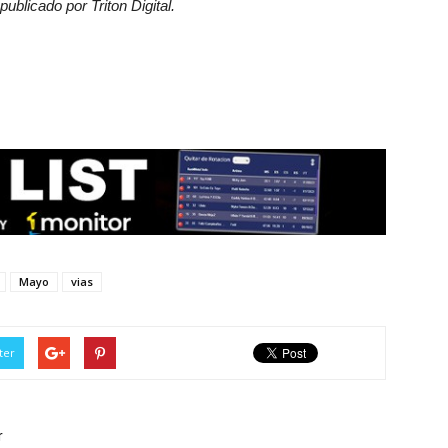
ublicado por Triton Digital.
Mayo
vias
ter
r