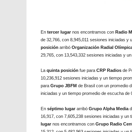
En
tercer lugar
nos encontramos con
Radio M
de 32,766, con 8,945,011 sesiones iniciadas y
posición
arribó
Organización Radial Olímpic
29,765, con 13,543,332 sesiones iniciadas y u
La
quinta posición
fue para
CRP Radios
de P
10,236,912 sesiones iniciadas y un tiempo pro
para
Grupo JBFM
de Brasil con un promedio d
iniciadas y un tiempo promedio de escucha de 
En
séptimo lugar
arribó
Grupo Alpha Media
d
16,917, con 7,605,238 sesiones iniciadas y un
lugar
nos encontramos con
Grupo Radio Cen
15,312, con 5,482,963 sesiones iniciadas y un