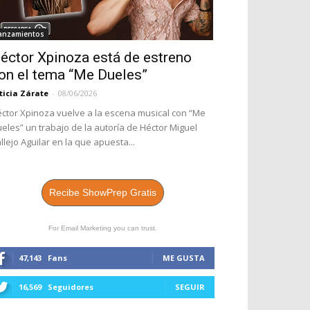
anzamientos
éctor Xpinoza está de estreno
on el tema “Me Dueles”
ticia Zárate
-
08/06/2026
ctor Xpinoza vuelve a la escena musical con “Me
eles” un trabajo de la autoría de Héctor Miguel
llejo Aguilar en la que apuesta...
Recibe ShowPrep Gratis
For Email Marketing you can trust.
47,143
Fans
ME GUSTA
16,569
Seguidores
SEGUIR