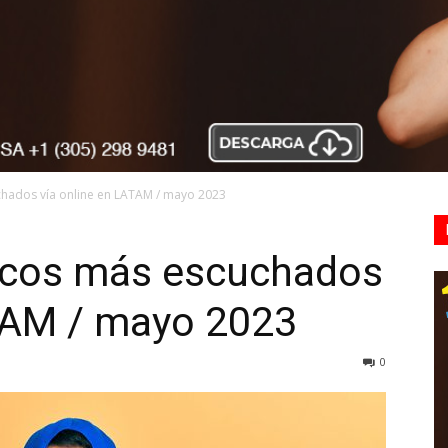
hados vía online en LATAM / mayo 2023
icos más escuchados
ATAM / mayo 2023
0