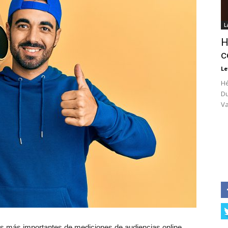
L
H
c
Le
Hé
Du
Va
s más importantes de mediciones de audiencias online,