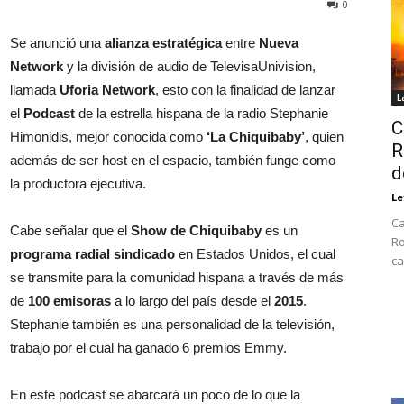
0
Se anunció una
alianza estratégica
entre
Nueva
Network
y la división de audio de TelevisaUnivision,
llamada
Uforia Network
, esto con la finalidad de lanzar
L
el
Podcast
de la estrella hispana de la radio Stephanie
C
Himonidis, mejor conocida como
‘La Chiquibaby’
, quien
R
además de ser host en el espacio, también funge como
d
la productora ejecutiva.
Le
Ca
Cabe señalar que el
Show de Chiquibaby
es un
Ro
programa radial sindicado
en Estados Unidos, el cual
ca
se transmite para la comunidad hispana a través de más
de
100 emisoras
a lo largo del país desde el
2015
.
Stephanie también es una personalidad de la televisión,
trabajo por el cual ha ganado 6 premios Emmy.
En este podcast se abarcará un poco de lo que la