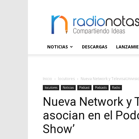
radioNOTAS
NOTICIAS
DESCARGAS
LANZAMI
Inicio
locutores
Nueva Network y TelevisaUnivisio
locutores
Noticias
Podcast
Podcasts
Radio
Nueva Network y T
asocian en el Pod
Show’