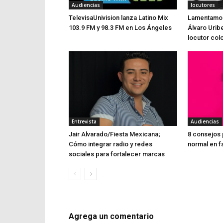
Audiencias
locutores
TelevisaUnivision lanza Latino Mix
Lamentamos 
103.9 FM y 98.3 FM en Los Ángeles
Álvaro Urib
locutor co
Entrevista
Audiencias
Jair Alvarado/Fiesta Mexicana;
8 consejos 
Cómo integrar radio y redes
normal en f
sociales para fortalecer marcas
Agrega un comentario