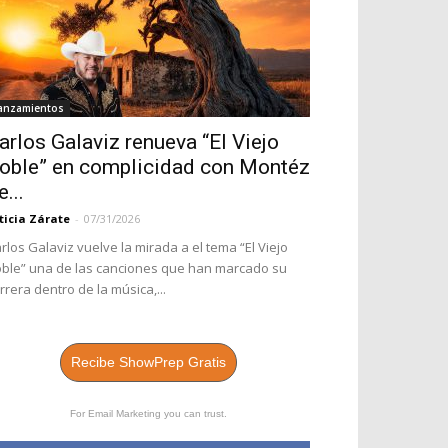
anzamientos
arlos Galaviz renueva “El Viejo
oble” en complicidad con Montéz
e...
ticia Zárate
-
07/31/2026
rlos Galaviz vuelve la mirada a el tema “El Viejo
ble” una de las canciones que han marcado su
rrera dentro de la música,...
Recibe ShowPrep Gratis
For Email Marketing you can trust.