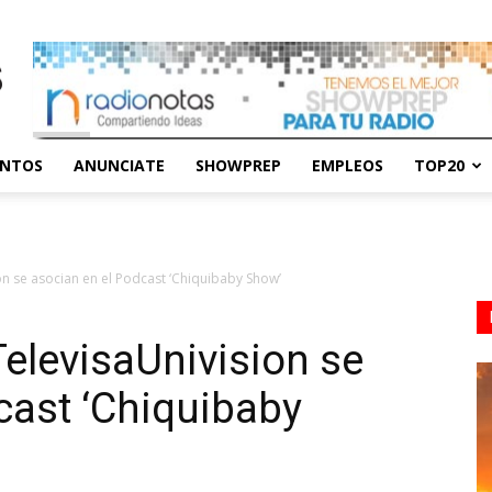
ENTOS
ANUNCIATE
SHOWPREP
EMPLEOS
TOP20
n se asocian en el Podcast ‘Chiquibaby Show’
elevisaUnivision se
cast ‘Chiquibaby