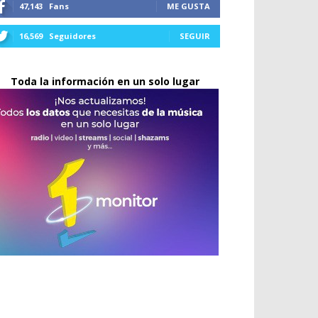
47,143
Fans
ME GUSTA
16,569
Seguidores
SEGUIR
Toda la información en un solo lugar