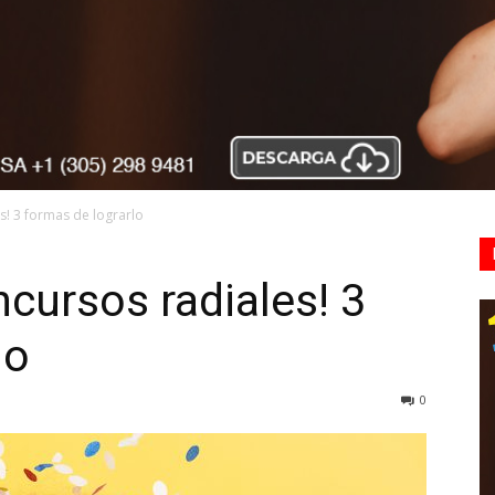
s! 3 formas de lograrlo
ncursos radiales! 3
lo
0