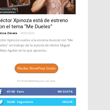
anzamientos
éctor Xpinoza está de estreno
on el tema “Me Dueles”
ticia Zárate
-
08/06/2026
ctor Xpinoza vuelve a la escena musical con “Me
eles” un trabajo de la autoría de Héctor Miguel
llejo Aguilar en la que apuesta...
Recibe ShowPrep Gratis
For Email Marketing you can trust.
47,143
Fans
ME GUSTA
16,569
Seguidores
SEGUIR