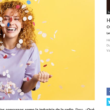
L
H
c
Le
Hé
Du
Va
os concursos como la industria de la radio.
Pero,
¿Qué