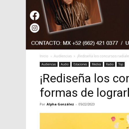
Inicio
Audiencias
¡Rediseña los concursos radiale
Audiencias
Audio
Estaciones
Medios
Radio
Top
¡Rediseña los co
formas de lograr
Por
Alpha González
-
05/22/2023