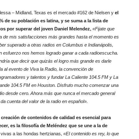
essa – Midland, Texas es el mercado #162 de Nielsen y
el
% de su población es latina, y se suma a la lista de
tos por superar del joven Daniel Melendez,
«Fijate que
a de mis satisfacciones más grandes hasta el momento es
ber superado a otras radios en Columbus e Indianápolis,
n esfuerzo nos hemos logrado ganar a cada radioescucha.
ndría que decir que quizás el logro más grande es darle
da al evento de Viva la Radio, la convención de
ogramadores y talentos y fundar La Caliente 104.5 FM y La
ande 104.5 FM en Houston. Disfruto mucho comenzar una
dio desde cero. Ahora más que nunca el mercado general
 da cuenta del valor de la radio en español».
 creación de contenidos de calidad es esencial para
ecer, es la filosofía de Meléndez que se une a la de
vivas a las hondas hertzianas,
«El contenido es rey, lo que