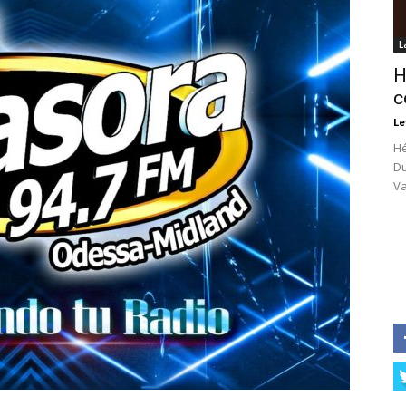
L
H
c
Le
Hé
Du
Va