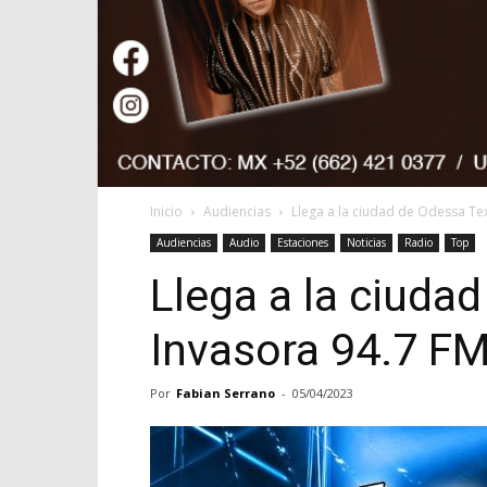
Inicio
Audiencias
Llega a la ciudad de Odessa Te
Audiencias
Audio
Estaciones
Noticias
Radio
Top
Llega a la ciuda
Invasora 94.7 F
Por
Fabian Serrano
-
05/04/2023