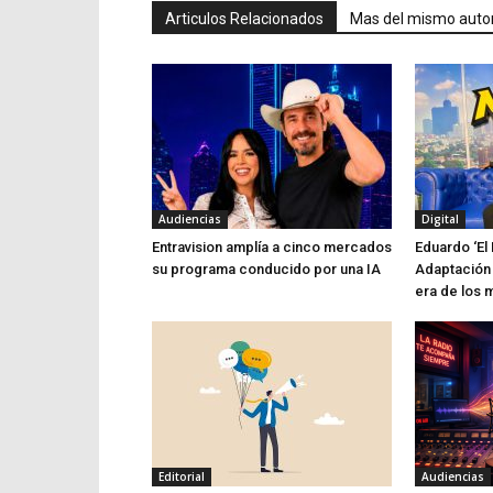
Articulos Relacionados
Mas del mismo auto
Audiencias
Digital
Entravision amplía a cinco mercados
Eduardo ‘El 
su programa conducido por una IA
Adaptación 
era de los 
Editorial
Audiencias