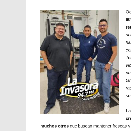
Od
60
re
un
ha
co
Te
vi
pr
Gr
ra
se
La
cr
muchos otros
que buscan mantener frescas y 