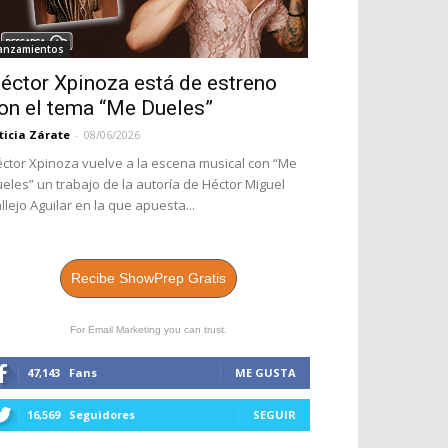
anzamientos
éctor Xpinoza está de estreno
on el tema “Me Dueles”
ticia Zárate
-
08/06/2026
ctor Xpinoza vuelve a la escena musical con “Me
eles” un trabajo de la autoría de Héctor Miguel
llejo Aguilar en la que apuesta...
Recibe ShowPrep Gratis
For Email Marketing you can trust.
47,143
Fans
ME GUSTA
16,569
Seguidores
SEGUIR