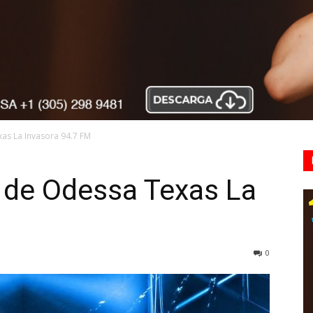
xas La Invasora 94.7 FM
d de Odessa Texas La
M
0