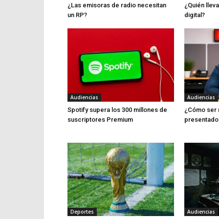
¿Las emisoras de radio necesitan
¿Quién lleva
un RP?
digital?
Audiencias
Audiencias
Spotify supera los 300 millones de
¿Cómo ser 
suscriptores Premium
presentado
Deportes
Audiencias