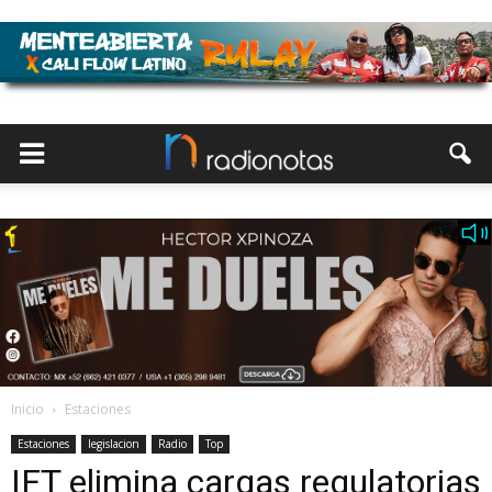
Inicio
Estaciones
Estaciones
legislacion
Radio
Top
IFT elimina cargas regulatorias