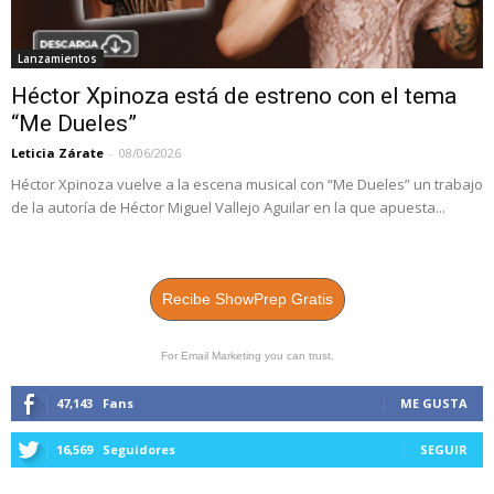
Lanzamientos
Héctor Xpinoza está de estreno con el tema
“Me Dueles”
Leticia Zárate
-
08/06/2026
Héctor Xpinoza vuelve a la escena musical con “Me Dueles” un trabajo
de la autoría de Héctor Miguel Vallejo Aguilar en la que apuesta...
Recibe ShowPrep Gratis
For Email Marketing you can trust.
47,143
Fans
ME GUSTA
16,569
Seguidores
SEGUIR