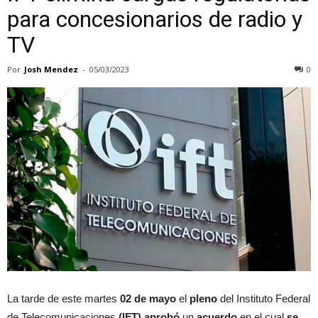
para concesionarios de radio y
TV
Por
Josh Mendez
-
05/03/2023
0
La tarde de este martes
02 de mayo
el
pleno
del Instituto Federal
de Telecomunicaciones
(IFT)
aprobó
un
acuerdo
en el cual
se